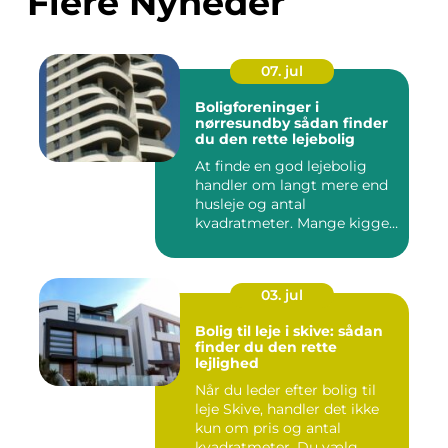
Flere Nyheder
07. jul
Boligforeninger i
nørresundby sådan finder
du den rette lejebolig
At finde en god lejebolig
handler om langt mere end
husleje og antal
kvadratmeter. Mange kigger
i da...
03. jul
Bolig til leje i skive: sådan
finder du den rette
lejlighed
Når du leder efter bolig til
leje Skive, handler det ikke
kun om pris og antal
kvadratmeter. Du vælg...