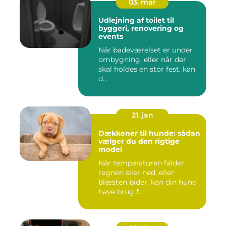
03. mar
Udlejning af toilet til
byggeri, renovering og
events
Når badeværelset er under
ombygning, eller når der
skal holdes en stor fest, kan
d...
21. jan
Dækkener til hunde: sådan
vælger du den rigtige
model
Når temperaturen falder,
regnen siler ned, eller
blæsten bider, kan din hund
have brug f...