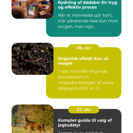
Rydning af dødsbo: En tryg
og effektiv proces
Når et menneske går bort,
står pårørende ikke kun med
sorgen, men ogs...
08. okt
Organisk affald: Kan så
meget
I takt med den stigende
bevidsthed om
miljøpåvirkningen af vores
daglige livsstil, er d...
07. okt
Komplet guide til valg af
jagtudstyr
Jagten er en gammel