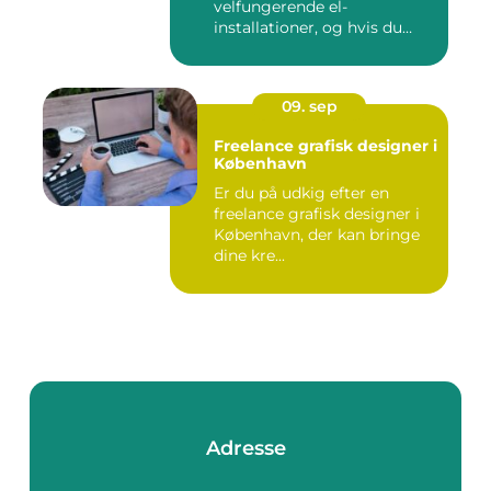
velfungerende el-
installationer, og hvis du
befin...
09. sep
Freelance grafisk designer i
København
Er du på udkig efter en
freelance grafisk designer i
København, der kan bringe
dine kre...
Adresse