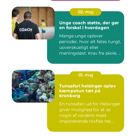
02. maj
Unge coach støtte, der gør
en forskel i hverdagen
Mange unge oplever
perioder, hvor alt føles tungt,
uoverskueligt eller
meningsløst. Krav fra skole, ...
01. maj
Tunsafari helsingør oplev
kæmpetun tæt på
kronborg
En tunsafari ud for Helsingør
giver mulighed for at se
nogle af verdens mest
imponerende rovfisk hel...