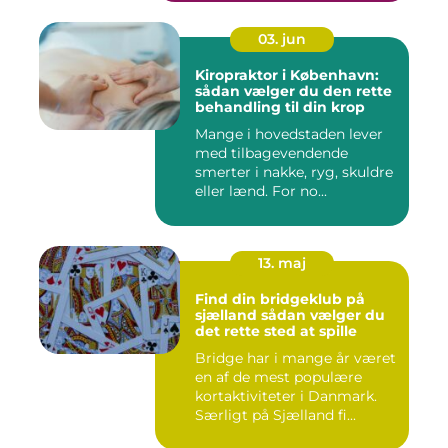
03. jun
Kiropraktor i København:
sådan vælger du den rette
behandling til din krop
Mange i hovedstaden lever
med tilbagevendende
smerter i nakke, ryg, skuldre
eller lænd. For no...
13. maj
Find din bridgeklub på
sjælland sådan vælger du
det rette sted at spille
Bridge har i mange år været
en af de mest populære
kortaktiviteter i Danmark.
Særligt på Sjælland fi...