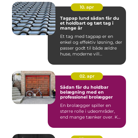
10. apr
Tagpap lund sådan får du
et holdbart og tæt tag i
mange år
Et tag med tagpap er en
enkel og effektiv løsning, der
passer godt til både ældre
huse, moderne vill...
02. apr
Sådan får du holdbar
belægning med en
professionel brolægger
En brolægger spiller en
større rolle i udeområder,
end mange tænker over. K...