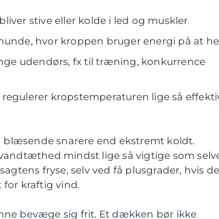
iver stive eller kolde i led og muskler
hunde, hvor kroppen bruger energi på at he
ænge udendørs, fx til træning, konkurrence
regulerer kropstemperaturen lige så effekti
og blæsende snarere end ekstremt koldt.
vandtæthed mindst lige så vigtige som selv
sagtens fryse, selv ved få plusgrader, hvis d
or kraftig vind.
ne bevæge sig frit. Et dækken bør ikke