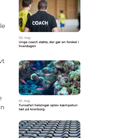
le
02. maj
Unge coach støtte, der gør en forskel i
hverdagen
vt
e
01. maj
Tunsafari helsingør oplev kæmpetun
en
tæt på kronborg