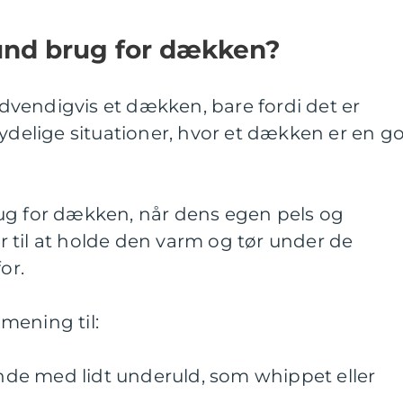
und brug for dækken?
vendigvis et dækken, bare fordi det er
tydelige situationer, hvor et dækken er en g
ug for dækken, når dens egen pels og
 til at holde den varm og tør under de
or.
mening til:
nde med lidt underuld, som whippet eller