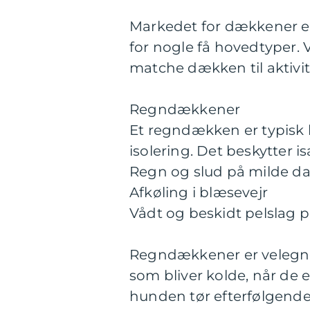
Markedet for dækkener er
for nogle få hovedtyper. V
matche dækken til aktivit
Regndækkener
Et regndækken er typisk 
isolering. Det beskytter 
Regn og slud på milde d
Afkøling i blæsevejr
Vådt og beskidt pelslag p
Regndækkener er velegne
som bliver kolde, når de 
hunden tør efterfølgende 