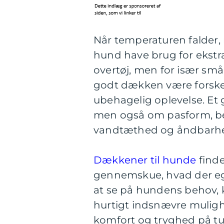
Når temperaturen falder, 
hund have brug for ekstr
overtøj, men for især små
godt dækken være forskel
ubehagelig oplevelse. Et
men også om pasform, be
vandtæthed og åndbarh
Dækkener til hunde
finde
gennemskue, hvad der ege
at se på hundens behov, 
hurtigt indsnævre muligh
komfort og tryghed på tu