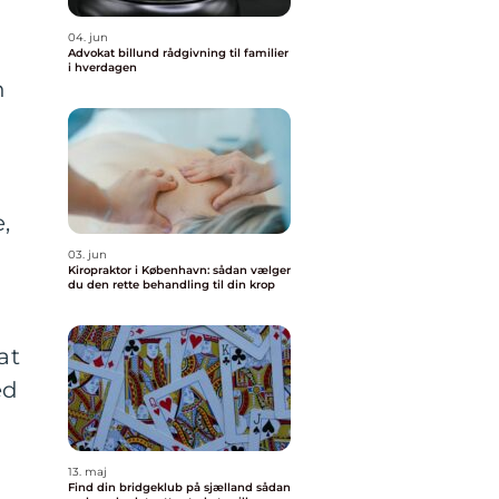
04. jun
Advokat billund rådgivning til familier
i hverdagen
n
,
03. jun
Kiropraktor i København: sådan vælger
du den rette behandling til din krop
at
ed
13. maj
Find din bridgeklub på sjælland sådan