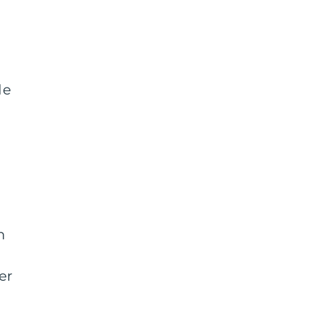
de
n
n
er