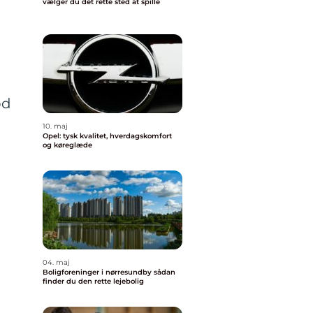
vælger du det rette sted at spille
od
10. maj
Opel: tysk kvalitet, hverdagskomfort
og køreglæde
04. maj
Boligforeninger i nørresundby sådan
finder du den rette lejebolig