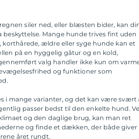
regnen siler ned, eller blæsten bider, kan di
a beskyttelse. Mange hunde trives fint uden
, korthårede, ældre eller syge hunde kan et
len på en hyggelig gåtur og en kold,
 gennemført valg handler ikke kun om varme
vægelsesfrihed og funktioner som
ed.
s i mange varianter, og det kan være svært 
ntlig passer bedst til den enkelte hund. V
klimaet og den daglige brug, kan man ret
ederne og finde et dækken, der både giver
rene året rundt.