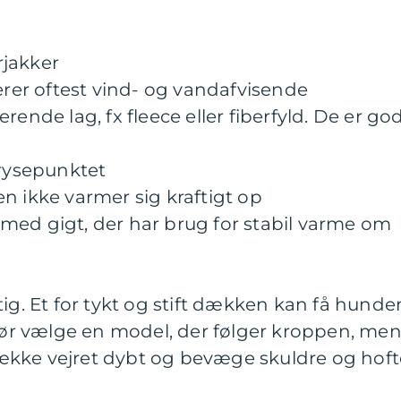
rjakker
er oftest vind- og vandafvisende
rende lag, fx fleece eller fiberfyld. De er go
frysepunktet
n ikke varmer sig kraftigt op
med gigt, der har brug for stabil varme om
tig. Et for tykt og stift dækken kan få hunde
 bør vælge en model, der følger kroppen, me
 trække vejret dybt og bevæge skuldre og hoft