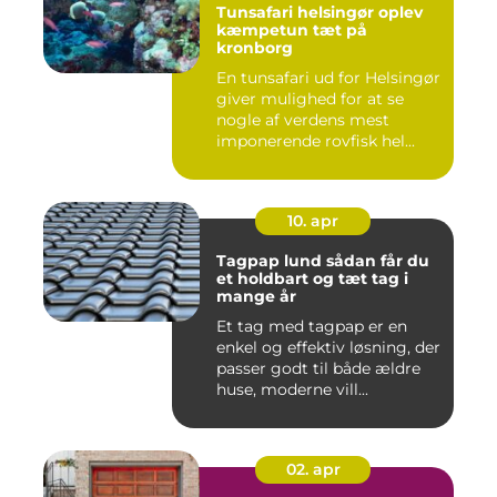
Tunsafari helsingør oplev
kæmpetun tæt på
kronborg
En tunsafari ud for Helsingør
giver mulighed for at se
nogle af verdens mest
imponerende rovfisk hel...
10. apr
Tagpap lund sådan får du
et holdbart og tæt tag i
mange år
Et tag med tagpap er en
enkel og effektiv løsning, der
passer godt til både ældre
huse, moderne vill...
02. apr