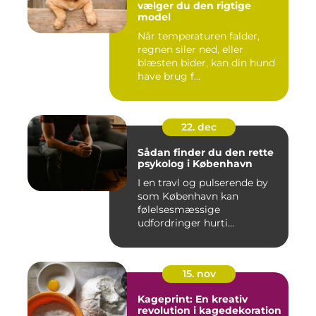
vælger du den rigtige
model
Når temperaturen falder,
regnen siler ned, eller
blæsten bider, kan din hund
have brug f...
22. dec
Sådan finder du den rette
psykolog i København
I en travl og pulserende by
som København kan
følelsesmæssige
udfordringer hurti...
15. nov
Kageprint: En kreativ
revolution i kagedekoration