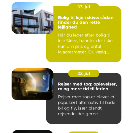
03. jul
Bolig til leje i skive: sådan
finder du den rette
lejlighed
Når du leder efter bolig til
leje Skive, handler det ikke
kun om pris og antal
kvadratmeter. Du vælg...
02. jul
Rejser med tog: oplevelser,
ro og mere tid til ferien
Rejser med tog er blevet et
populært alternativ til både
bil og fly, især blandt
rejsende, der gerne...