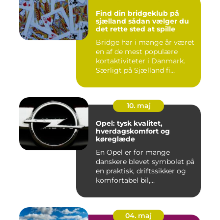
Find din bridgeklub på
sjælland sådan vælger du
det rette sted at spille
Bridge har i mange år været
en af de mest populære
kortaktiviteter i Danmark.
Særligt på Sjælland fi...
10. maj
Opel: tysk kvalitet,
hverdagskomfort og
køreglæde
En Opel er for mange
danskere blevet symbolet på
en praktisk, driftssikker og
komfortabel bil,...
04. maj