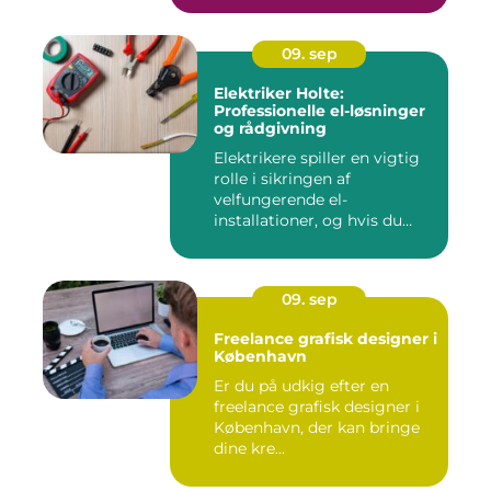
09. sep
Elektriker Holte:
Professionelle el-løsninger
og rådgivning
Elektrikere spiller en vigtig
rolle i sikringen af
velfungerende el-
installationer, og hvis du
befin...
09. sep
Freelance grafisk designer i
København
Er du på udkig efter en
freelance grafisk designer i
København, der kan bringe
dine kre...