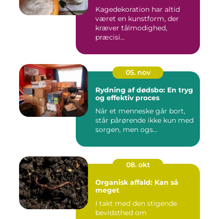
Kagedekoration har altid
været en kunstform, der
kræver tålmodighed,
præcisi...
05. nov
Rydning af dødsbo: En tryg
og effektiv proces
Når et menneske går bort,
står pårørende ikke kun med
sorgen, men ogs...
08. okt
Organisk affald: Kan så
meget
I takt med den stigende
bevidsthed om