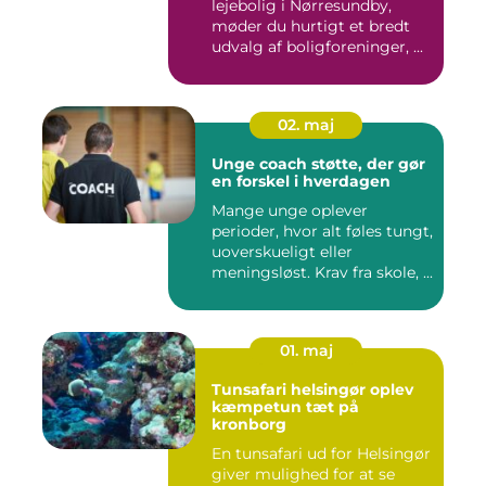
lejebolig i Nørresundby,
møder du hurtigt et bredt
udvalg af boligforeninger, ...
02. maj
Unge coach støtte, der gør
en forskel i hverdagen
Mange unge oplever
perioder, hvor alt føles tungt,
uoverskueligt eller
meningsløst. Krav fra skole, ...
01. maj
Tunsafari helsingør oplev
kæmpetun tæt på
kronborg
En tunsafari ud for Helsingør
giver mulighed for at se