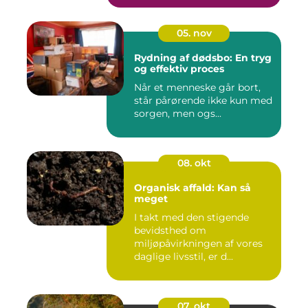
05. nov
Rydning af dødsbo: En tryg
og effektiv proces
Når et menneske går bort,
står pårørende ikke kun med
sorgen, men ogs...
08. okt
Organisk affald: Kan så
meget
I takt med den stigende
bevidsthed om
miljøpåvirkningen af vores
daglige livsstil, er d...
07. okt