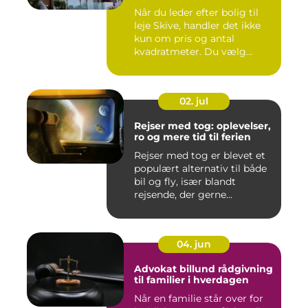
Når du leder efter bolig til
leje Skive, handler det ikke
kun om pris og antal
kvadratmeter. Du vælg...
02. jul
Rejser med tog: oplevelser,
ro og mere tid til ferien
Rejser med tog er blevet et
populært alternativ til både
bil og fly, især blandt
rejsende, der gerne...
04. jun
Advokat billund rådgivning
til familier i hverdagen
Når en familie står over for