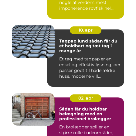
nogle af verdens mest
imponerende rovfisk hel...
10. apr
Tagpap lund sådan får du
et holdbart og tæt tag i
mange år
Et tag med tagpap er en
enkel og effektiv løsning, der
passer godt til både ældre
huse, moderne vill...
02. apr
Sådan får du holdbar
belægning med en
professionel brolægger
En brolægger spiller en
større rolle i udeområder,