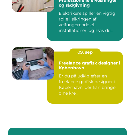
Professionelle el-løsninger
og rådgivning
Elektrikere spiller en vigtig
rolle i sikringen af
velfungerende el-
installationer, og hvis du
befin...
09. sep
Freelance grafisk designer i
København
Er du på udkig efter en
freelance grafisk designer i
København, der kan bringe
dine kre...