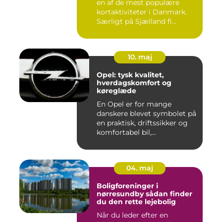
en af de mest populære
kortaktiviteter i Danmark.
Særligt på Sjælland fi...
10. maj
Opel: tysk kvalitet,
hverdagskomfort og
køreglæde
En Opel er for mange
danskere blevet symbolet på
en praktisk, driftssikker og
komfortabel bil,...
04. maj
Boligforeninger i
nørresundby sådan finder
du den rette lejebolig
Når du leder efter en