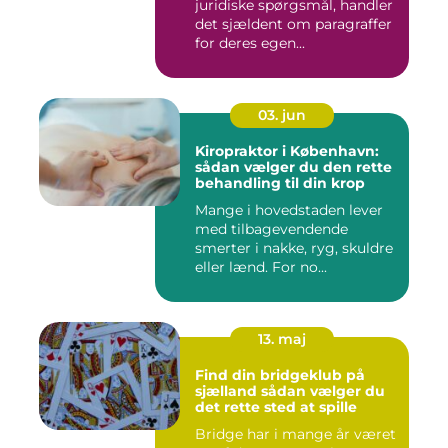
juridiske spørgsmål, handler
det sjældent om paragraffer
for deres egen...
03. jun
Kiropraktor i København:
sådan vælger du den rette
behandling til din krop
Mange i hovedstaden lever
med tilbagevendende
smerter i nakke, ryg, skuldre
eller lænd. For no...
13. maj
Find din bridgeklub på
sjælland sådan vælger du
det rette sted at spille
Bridge har i mange år været