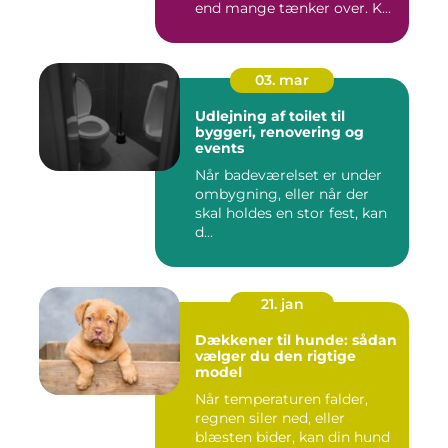
end mange tænker over. K...
03. mar
Udlejning af toilet til
byggeri, renovering og
events
Når badeværelset er under
ombygning, eller når der
skal holdes en stor fest, kan
d...
21. jan
Dækkener til hunde: sådan
vælger du den rigtige
model
Når temperaturen falder,
regnen siler ned, eller
blæsten bider, kan din hund