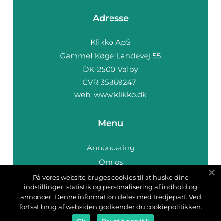
Adresse
web:
www.klikko.dk
Menu
Annoncering
Om os
Cookies
På vores website bruges cookies til at huske dine
indstillinger, statistik og personalisering af indhold og
Kontakt os
annoncer. Denne information deles med tredjepart. Ved
Sitemap
fortsat brug af websiden godkender du cookiepolitikken.
Ok
Privatlivspolitik