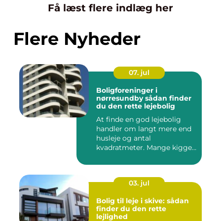
Få læst flere indlæg her
Flere Nyheder
07. jul
Boligforeninger i
nørresundby sådan finder
du den rette lejebolig
At finde en god lejebolig
handler om langt mere end
husleje og antal
kvadratmeter. Mange kigger
i da...
03. jul
Bolig til leje i skive: sådan
finder du den rette
lejlighed