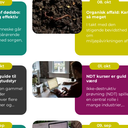
nov
08. okt
f dødsbo:
Organisk affald: Ka
 effektiv
så meget
I takt med den
nneske går
stigende bevidsthed
 pårørende
om
med sorgen,
miljøpåvirkningen af
vores daglige livsstil,
er d...
okt
01. okt
uide til
NDT kurser er guld
gtudstyr
værd
 en gammel
Ikke-destruktiv
der
prøvning (NDT) spill
ver flere
en central rolle i
ner og
mange industrier,
I dagens
hvor det er afg&o...
sep
09. sep