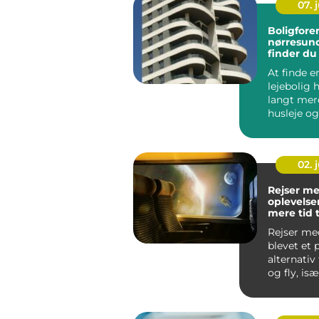
07. j
Boligfore
nørresundby 
finder du
lejebolig
At finde e
lejebolig
langt mer
husleje og
kvadratme
kigger i da.
02. j
Rejser me
oplevelser
mere tid t
Rejser me
blevet et
alternativ 
og fly, is
rejsende, d