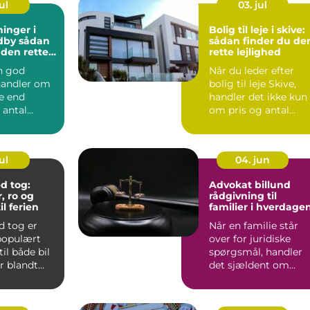
ul
03. jul
ninger i
Bolig til leje i skive:
sådan
sådan finder du de
 den rette
rette lejlighed
n god
Når du leder efter
 handler om
bolig til leje Skive,
e end
handler det ikke kun
 antal
om pris og antal
ter. Mange
kvadratmeter. Du
..
vælg...
ul
04. jun
d tog:
Advokat billund
, ro og
rådgivning til
il ferien
familier i hverdage
d tog er
Når en familie står
 populært
over for juridiske
til både bil
spørgsmål, handler
ær blandt
det sjældent om
er gerne...
paragraffer for deres
egen...