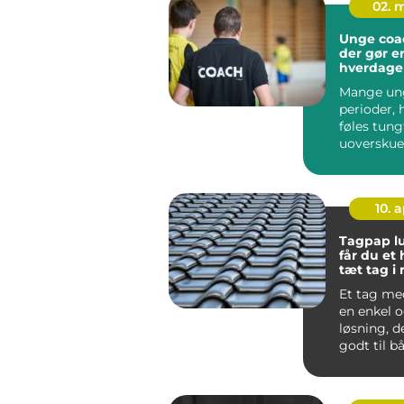
02. 
Unge coach stø
der gør en
hverdage
Mange ung
perioder, 
føles tung
uoverskuel
meningsløs
skole, ...
10. 
Tagpap lund 
får du et
tæt tag i
Et tag me
en enkel o
løsning, d
godt til b
huse, moder