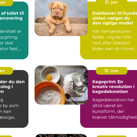
mar
21. jan
f toilet til
Dækkener til hunde
renovering
sådan vælger du
den rigtige model
ærelset er
Når temperaturen
bygning,
falder, regnen siler
er skal
ned, eller blæsten
stor fest,
bider, kan din hund
have brug f...
dec
15. nov
nder du den
Kageprint: En
olog i
kreativ revolution i
vn
kagedekoration
og
Kagedekoration har
e by som
altid været en
n kan
kunstform, der
æssige
kræver tålmodighed
r hurti...
præcisi...