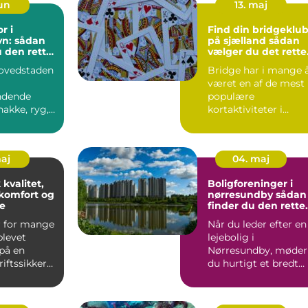
jun
13. maj
r i
Find din bridgeklu
n: sådan
på sjælland sådan
 den rette
vælger du det rette
g til din
sted at spille
ovedstaden
Bridge har i mange 
været en af de mest
ndende
populære
nakke, ryg,
kortaktiviteter i
ler lænd.
Danmark. Særligt p
Sjælland fi...
maj
04. maj
 kvalitet,
Boligforeninger i
komfort og
nørresundby sådan
e
finder du den rette
lejebolig
r for mange
Når du leder efter en
blevet
lejebolig i
på en
Nørresundby, møder
riftssikker
du hurtigt et bredt
bel bil,...
udvalg af
boligforeninger, ...