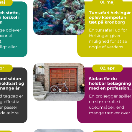
maj
01. maj
tte,
Tunsafari helsingør
 forskel i
oplev kæmpetun
n
tæt på kronborg
e oplever
En tunsafari ud for
hvor alt
Helsingør giver
t,
mulighed for at se
igt eller
nogle af verdens
t. Krav fra
mest imponerende
rovfisk hel...
apr
02. apr
sådan
Sådan får du
 holdbart og
holdbar belægning
 mange år
med en professione
brolægger
d tagpap er
En brolægger spiller
g effektiv
en større rolle i
er passer
udeområder, end
åde ældre
mange tænker over.
ne vill...
K...