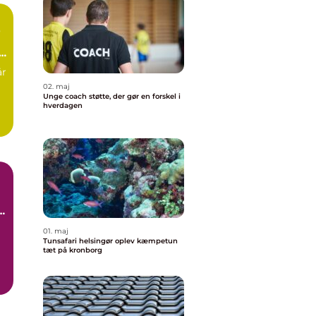
b
år
02. maj
Unge coach støtte, der gør en forskel i
hverdagen
å
01. maj
Tunsafari helsingør oplev kæmpetun
tæt på kronborg