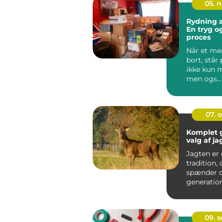
05. 
Rydning a
En tryg og
proces
Når et me
bort, står
ikke kun 
men ogs...
07. 
Komplet g
valg af ja
Jagten er
tradition, 
spænder o
generatio
kulturer. 
moder...
09. 