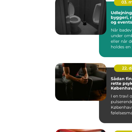
03. 
Udlejning a
byggeri, 
og events
Når badev
under om
eller når d
holdes en 
kan d...
22. 
Sådan fi
rette psyk
Københa
I en travl 
pulserend
Københav
følelsesm
udfordringe