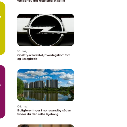
vælger du det rette sted at spille
n
10. maj
Opel: tysk kvalitet, hverdagskomfort
og køreglæde
n
04. maj
Boligforeninger i nørresundby sådan
finder du den rette lejebolig