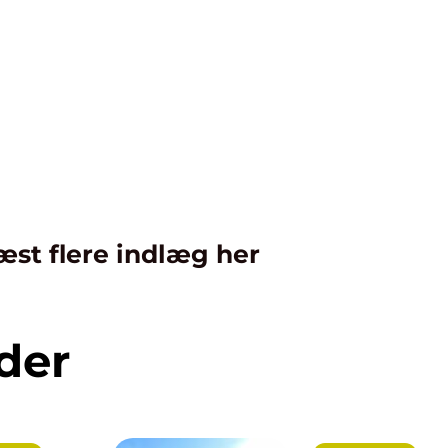
æst flere indlæg her
der