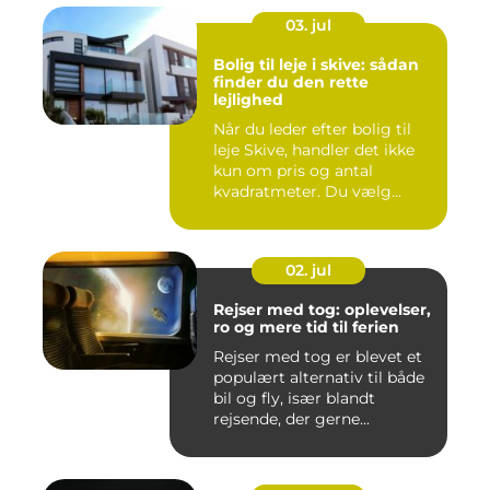
03. jul
Bolig til leje i skive: sådan
finder du den rette
lejlighed
Når du leder efter bolig til
leje Skive, handler det ikke
kun om pris og antal
kvadratmeter. Du vælg...
02. jul
Rejser med tog: oplevelser,
ro og mere tid til ferien
Rejser med tog er blevet et
populært alternativ til både
bil og fly, især blandt
rejsende, der gerne...