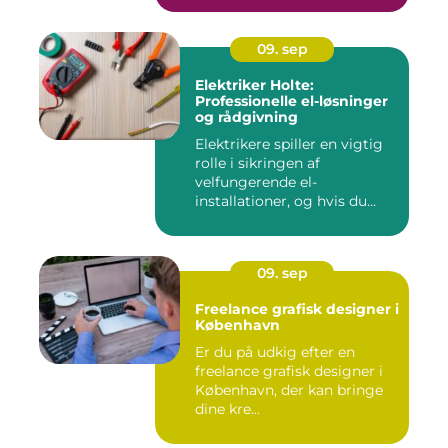
09. sep
Elektriker Holte:
Professionelle el-løsninger
og rådgivning
Elektrikere spiller en vigtig
rolle i sikringen af
velfungerende el-
installationer, og hvis du
befin...
09. sep
Freelance grafisk designer i
København
Er du på udkig efter en
freelance grafisk designer i
København, der kan bringe
dine kre...