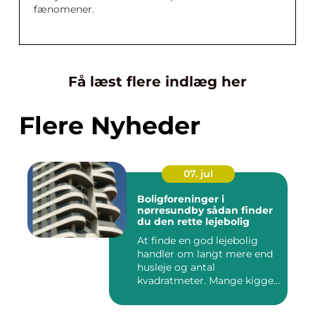
fænomener.
Få læst flere indlæg her
Flere Nyheder
07. jul
Boligforeninger i
nørresundby sådan finder
du den rette lejebolig
At finde en god lejebolig
handler om langt mere end
husleje og antal
kvadratmeter. Mange kigger
i da...