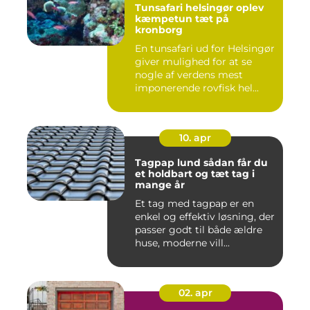
Tunsafari helsingør oplev
kæmpetun tæt på
kronborg
En tunsafari ud for Helsingør
giver mulighed for at se
nogle af verdens mest
imponerende rovfisk hel...
10. apr
Tagpap lund sådan får du
et holdbart og tæt tag i
mange år
Et tag med tagpap er en
enkel og effektiv løsning, der
passer godt til både ældre
huse, moderne vill...
02. apr