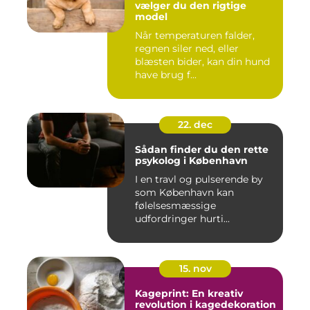
vælger du den rigtige
model
Når temperaturen falder,
regnen siler ned, eller
blæsten bider, kan din hund
have brug f...
22. dec
Sådan finder du den rette
psykolog i København
I en travl og pulserende by
som København kan
følelsesmæssige
udfordringer hurti...
15. nov
Kageprint: En kreativ
revolution i kagedekoration