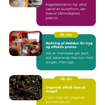
Kagedekoration har altid
været en kunstform, der
kræver tålmodighed,
præcisi...
05. nov
Rydning af dødsbo: En tryg
og effektiv proces
Når et menneske går bort,
står pårørende ikke kun med
sorgen, men ogs...
08. okt
Organisk affald: Kan så
meget
I takt med den stigende
bevidsthed om