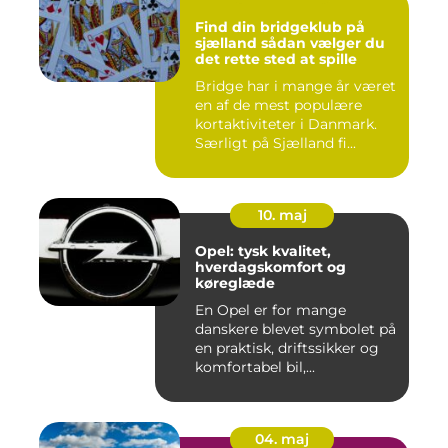
Find din bridgeklub på
sjælland sådan vælger du
det rette sted at spille
Bridge har i mange år været
en af de mest populære
kortaktiviteter i Danmark.
Særligt på Sjælland fi...
10. maj
Opel: tysk kvalitet,
hverdagskomfort og
køreglæde
En Opel er for mange
danskere blevet symbolet på
en praktisk, driftssikker og
komfortabel bil,...
04. maj