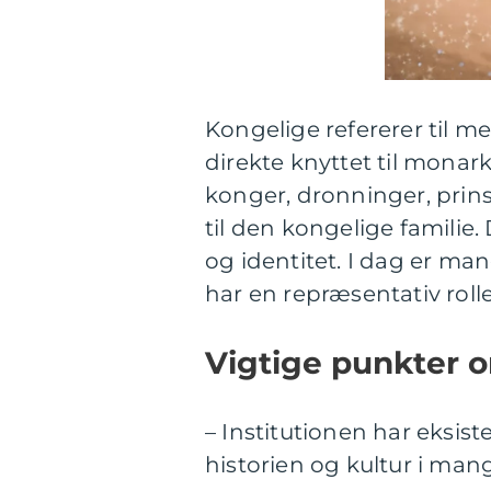
Kongelige refererer til m
direkte knyttet til monar
konger, dronninger, prinse
til den kongelige familie.
og identitet. I dag er m
har en repræsentativ rolle
Vigtige punkter 
– Institutionen har eksis
historien og kultur i man