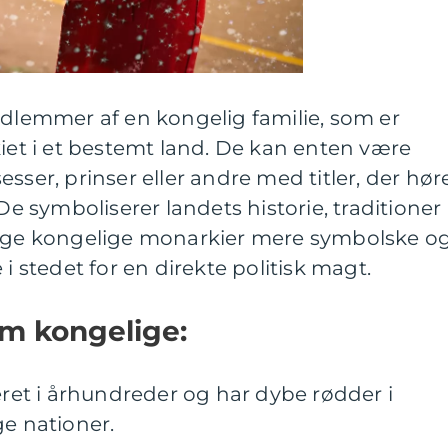
edlemmer af en kongelig familie, som er
kiet i et bestemt land. De kan enten være
sser, prinser eller andre med titler, der hør
 De symboliserer landets historie, traditioner
ange kongelige monarkier mere symbolske o
 i stedet for en direkte politisk magt.
om kongelige:
teret i århundreder og har dybe rødder i
ge nationer.