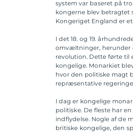
system var baseret på tro 
kongerne blev betragtet
Kongeriget England er et 
I det 18. og 19. århundred
omvæltninger, herunder 
revolution. Dette førte ti
kongelige. Monarkiet blev
hvor den politiske magt b
repræsentative regeringe
I dag er kongelige monar
politiske. De fleste har en
indflydelse. Nogle af de 
britiske kongelige, den s