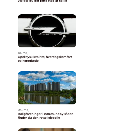
vælger du det rette sted at spille
10. maj
Opel: tysk kvalitet, hverdagskomfort
og køreglæde
04. maj
Boligforeninger i nørresundby sådan
finder du den rette lejebolig