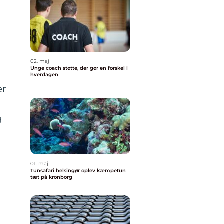
02. maj
Unge coach støtte, der gør en forskel i
hverdagen
er
g
01. maj
Tunsafari helsingør oplev kæmpetun
tæt på kronborg