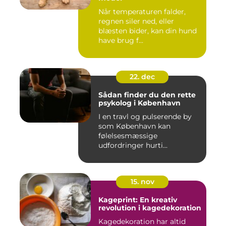
Når temperaturen falder,
regnen siler ned, eller
blæsten bider, kan din hund
have brug f...
22. dec
Sådan finder du den rette
psykolog i København
I en travl og pulserende by
som København kan
følelsesmæssige
udfordringer hurti...
15. nov
Kageprint: En kreativ
revolution i kagedekoration
Kagedekoration har altid