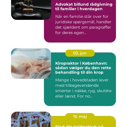
Advokat billund rådgivning
til familier i hverdagen
Når en familie står over for
juridiske spørgsmål, handler
det sjældent om paragraffer
for deres egen...
03. jun
Kiropraktor i København:
sådan vælger du den rette
behandling til din krop
Mange i hovedstaden lever
med tilbagevendende
smerter i nakke, ryg, skuldre
eller lænd. For no...
13. maj
Find din bridgeklub på