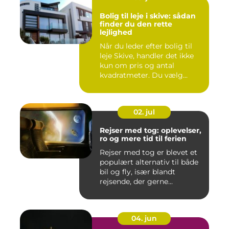
Bolig til leje i skive: sådan
finder du den rette
lejlighed
Når du leder efter bolig til
leje Skive, handler det ikke
kun om pris og antal
kvadratmeter. Du vælg...
02. jul
Rejser med tog: oplevelser,
ro og mere tid til ferien
Rejser med tog er blevet et
populært alternativ til både
bil og fly, især blandt
rejsende, der gerne...
04. jun