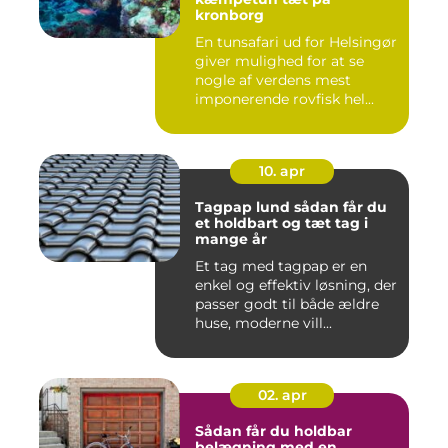
kronborg
En tunsafari ud for Helsingør
giver mulighed for at se
nogle af verdens mest
imponerende rovfisk hel...
10. apr
Tagpap lund sådan får du
et holdbart og tæt tag i
mange år
Et tag med tagpap er en
enkel og effektiv løsning, der
passer godt til både ældre
huse, moderne vill...
02. apr
Sådan får du holdbar
belægning med en