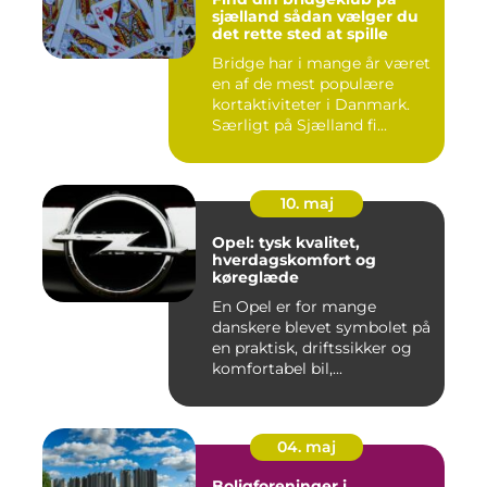
sjælland sådan vælger du
det rette sted at spille
Bridge har i mange år været
en af de mest populære
kortaktiviteter i Danmark.
Særligt på Sjælland fi...
10. maj
Opel: tysk kvalitet,
hverdagskomfort og
køreglæde
En Opel er for mange
danskere blevet symbolet på
en praktisk, driftssikker og
komfortabel bil,...
04. maj
Boligforeninger i