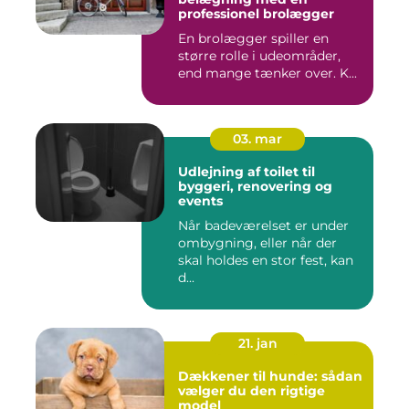
professionel brolægger
En brolægger spiller en
større rolle i udeområder,
end mange tænker over. K...
03. mar
Udlejning af toilet til
byggeri, renovering og
events
Når badeværelset er under
ombygning, eller når der
skal holdes en stor fest, kan
d...
21. jan
Dækkener til hunde: sådan
vælger du den rigtige
model