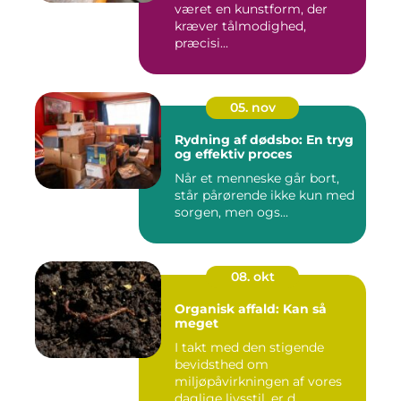
været en kunstform, der
kræver tålmodighed,
præcisi...
05. nov
Rydning af dødsbo: En tryg
og effektiv proces
Når et menneske går bort,
står pårørende ikke kun med
sorgen, men ogs...
08. okt
Organisk affald: Kan så
meget
I takt med den stigende
bevidsthed om
miljøpåvirkningen af vores
daglige livsstil, er d...