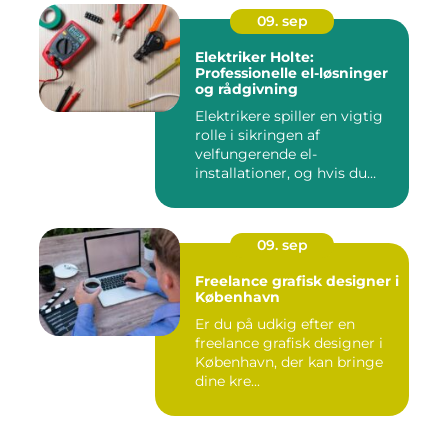
09. sep
Elektriker Holte:
Professionelle el-løsninger
og rådgivning
Elektrikere spiller en vigtig
rolle i sikringen af
velfungerende el-
installationer, og hvis du
befin...
09. sep
Freelance grafisk designer i
København
Er du på udkig efter en
freelance grafisk designer i
København, der kan bringe
dine kre...