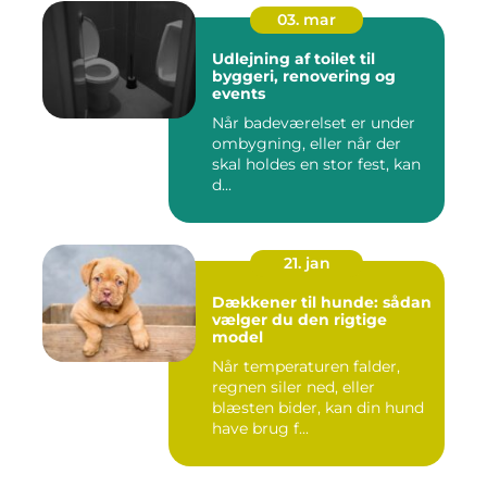
03. mar
Udlejning af toilet til
byggeri, renovering og
events
Når badeværelset er under
ombygning, eller når der
skal holdes en stor fest, kan
d...
21. jan
Dækkener til hunde: sådan
vælger du den rigtige
model
Når temperaturen falder,
regnen siler ned, eller
blæsten bider, kan din hund
have brug f...