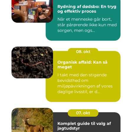
Rydning af dødsbo: En tryg
og effektiv proces
Når et menneske går bort,
står pårørende ikke kun med
sorgen, men ogs...
08. okt
Organisk affald: Kan så
meget
I takt med den stigende
bevidsthed om
miljøpåvirkningen af vores
daglige livsstil, er d...
07. okt
Komplet guide til valg af
jagtudstyr