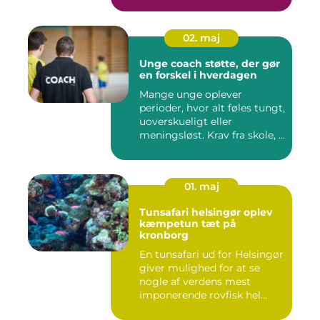
02. maj
Unge coach støtte, der gør
en forskel i hverdagen
Mange unge oplever
perioder, hvor alt føles tungt,
uoverskueligt eller
meningsløst. Krav fra skole, ...
01. maj
Tunsafari helsingør oplev
kæmpetun tæt på
kronborg
En tunsafari ud for Helsingør
giver mulighed for at se
nogle af verdens mest
imponerende rovfisk hel...