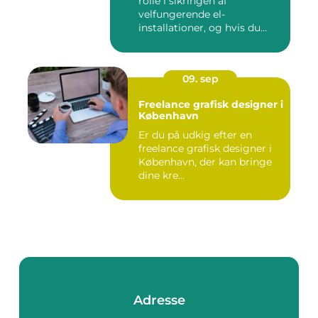
rolle i sikringen af
velfungerende el-
installationer, og hvis du
befin...
09. sep
Freelance grafisk designer i
København
Er du på udkig efter en
freelance grafisk designer i
København, der kan bringe
dine kre...
Adresse