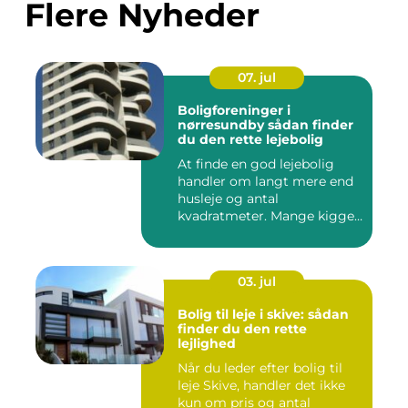
Flere Nyheder
07. jul
Boligforeninger i
nørresundby sådan finder
du den rette lejebolig
At finde en god lejebolig
handler om langt mere end
husleje og antal
kvadratmeter. Mange kigger
i da...
03. jul
Bolig til leje i skive: sådan
finder du den rette
lejlighed
Når du leder efter bolig til
leje Skive, handler det ikke
kun om pris og antal