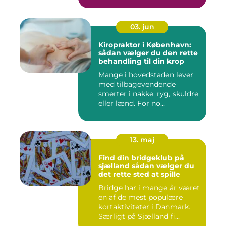
03. jun
Kiropraktor i København:
sådan vælger du den rette
behandling til din krop
Mange i hovedstaden lever
med tilbagevendende
smerter i nakke, ryg, skuldre
eller lænd. For no...
13. maj
Find din bridgeklub på
sjælland sådan vælger du
det rette sted at spille
Bridge har i mange år været
en af de mest populære
kortaktiviteter i Danmark.
Særligt på Sjælland fi...