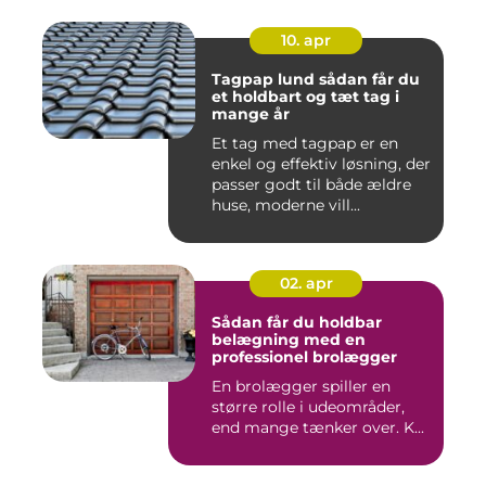
10. apr
Tagpap lund sådan får du
et holdbart og tæt tag i
mange år
Et tag med tagpap er en
enkel og effektiv løsning, der
passer godt til både ældre
huse, moderne vill...
02. apr
Sådan får du holdbar
belægning med en
professionel brolægger
En brolægger spiller en
større rolle i udeområder,
end mange tænker over. K...