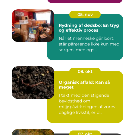
05. nov
Rydning af dødsbo: En tryg
og effektiv proces
Når et menneske går bort,
står pårørende ikke kun med
sorgen, men ogs...
08. okt
Organisk affald: Kan så
meget
I takt med den stigende
bevidsthed om
miljøpåvirkningen af vores
daglige livsstil, er d...
07. okt