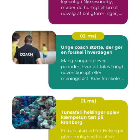
lejebolig i Nørresundby,
møder du hurtigt et bredt
udvalg af boligforeninger, ...
02. maj
Unge coach støtte, der gør
en forskel i hverdagen
Mange unge oplever
perioder, hvor alt føles tungt,
uoverskueligt eller
meningsløst. Krav fra skole, ...
01. maj
Tunsafari helsingør oplev
kæmpetun tæt på
kronborg
En tunsafari ud for Helsingør
giver mulighed for at se