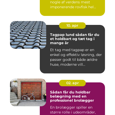
nogle af verdens mest
imponerende rovfisk hel...
10. apr
Tagpap lund sådan får du
et holdbart og tæt tag i
mange år
Et tag med tagpap er en
enkel og effektiv løsning, der
passer godt til både ældre
huse, moderne vill...
02. apr
Sådan får du holdbar
belægning med en
professionel brolægger
En brolægger spiller en
større rolle i udeområder,