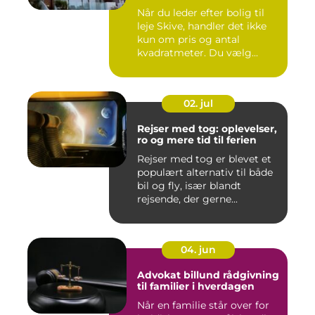
Når du leder efter bolig til
leje Skive, handler det ikke
kun om pris og antal
kvadratmeter. Du vælg...
02. jul
Rejser med tog: oplevelser,
ro og mere tid til ferien
Rejser med tog er blevet et
populært alternativ til både
bil og fly, især blandt
rejsende, der gerne...
04. jun
Advokat billund rådgivning
til familier i hverdagen
Når en familie står over for