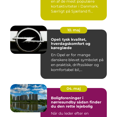
en af de mest populære
kortaktiviteter i Danmark.
Særligt på Sjælland fi...
10. maj
Opel: tysk kvalitet,
hverdagskomfort og
køreglæde
En Opel er for mange
danskere blevet symbolet på
en praktisk, driftssikker og
komfortabel bil,...
04. maj
Boligforeninger i
nørresundby sådan finder
du den rette lejebolig
Når du leder efter en