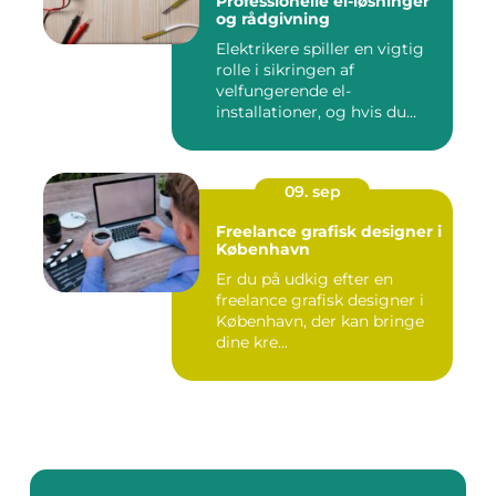
Professionelle el-løsninger
og rådgivning
Elektrikere spiller en vigtig
rolle i sikringen af
velfungerende el-
installationer, og hvis du
befin...
09. sep
Freelance grafisk designer i
København
Er du på udkig efter en
freelance grafisk designer i
København, der kan bringe
dine kre...