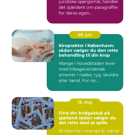
juridiske spørgsmål, handler
det sjældent om paragraffer
for deres egen...
03. jun
Kiropraktor i København:
sådan vælger du den rette
behandling til din krop
Mange i hovedstaden lever
med tilbagevendende
smerter i nakke, ryg, skuldre
eller lænd. For no...
13. maj
Find din bridgeklub på
sjælland sådan vælger du
det rette sted at spille
Bridge har i mange år været