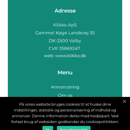
Adresse
web:
www.klikko.dk
Menu
Annoncering
Om os
Cookies
På vores website bruges cookies til at huske dine
indstillinger, statistik og personalisering af indhold og
Kontakt os
annoncer. Denne information deles med tredjepart. Ved
Sitemap
fortsat brug af websiden godkender du cookiepolitikken.
Ok
Privatlivspolitik