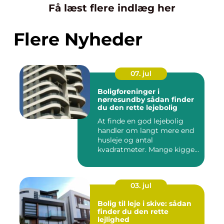
Få læst flere indlæg her
Flere Nyheder
07. jul
Boligforeninger i
nørresundby sådan finder
du den rette lejebolig
At finde en god lejebolig
handler om langt mere end
husleje og antal
kvadratmeter. Mange kigger
i da...
03. jul
Bolig til leje i skive: sådan
finder du den rette
lejlighed