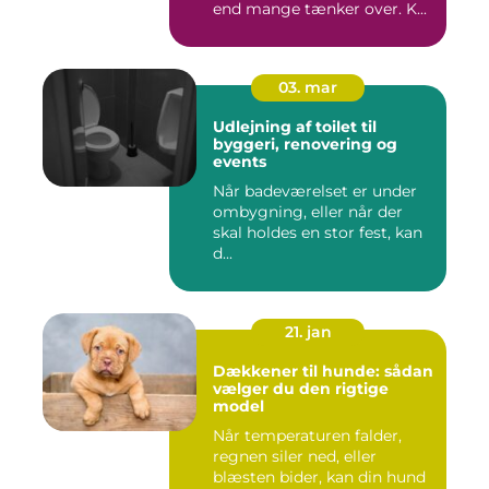
end mange tænker over. K...
03. mar
Udlejning af toilet til
byggeri, renovering og
events
Når badeværelset er under
ombygning, eller når der
skal holdes en stor fest, kan
d...
21. jan
Dækkener til hunde: sådan
vælger du den rigtige
model
Når temperaturen falder,
regnen siler ned, eller
blæsten bider, kan din hund