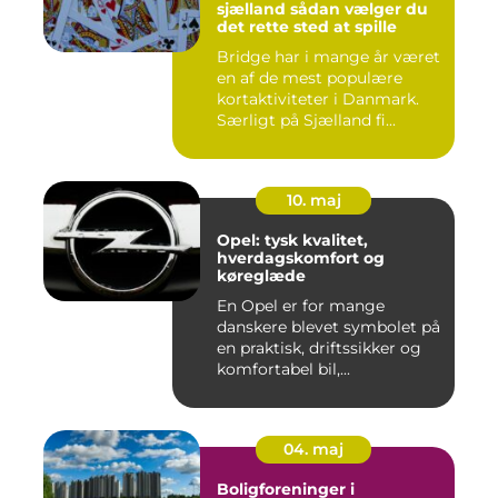
sjælland sådan vælger du
det rette sted at spille
Bridge har i mange år været
en af de mest populære
kortaktiviteter i Danmark.
Særligt på Sjælland fi...
10. maj
Opel: tysk kvalitet,
hverdagskomfort og
køreglæde
En Opel er for mange
danskere blevet symbolet på
en praktisk, driftssikker og
komfortabel bil,...
04. maj
Boligforeninger i