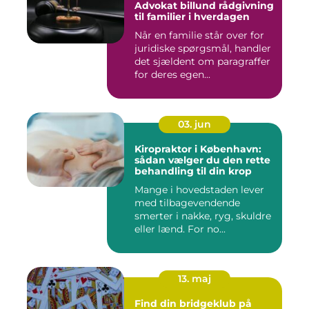
Advokat billund rådgivning
til familier i hverdagen
Når en familie står over for
juridiske spørgsmål, handler
det sjældent om paragraffer
for deres egen...
03. jun
Kiropraktor i København:
sådan vælger du den rette
behandling til din krop
Mange i hovedstaden lever
med tilbagevendende
smerter i nakke, ryg, skuldre
eller lænd. For no...
13. maj
Find din bridgeklub på