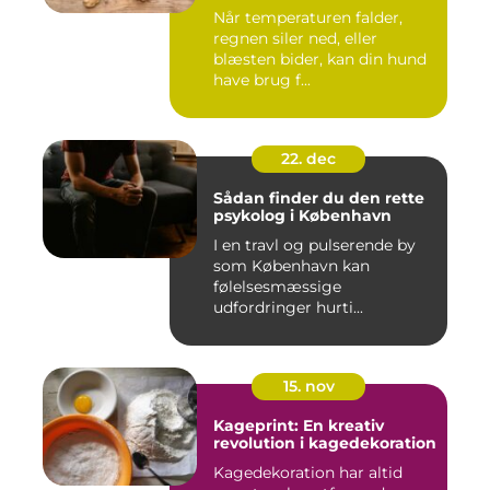
Når temperaturen falder,
regnen siler ned, eller
blæsten bider, kan din hund
have brug f...
22. dec
Sådan finder du den rette
psykolog i København
I en travl og pulserende by
som København kan
følelsesmæssige
udfordringer hurti...
15. nov
Kageprint: En kreativ
revolution i kagedekoration
Kagedekoration har altid