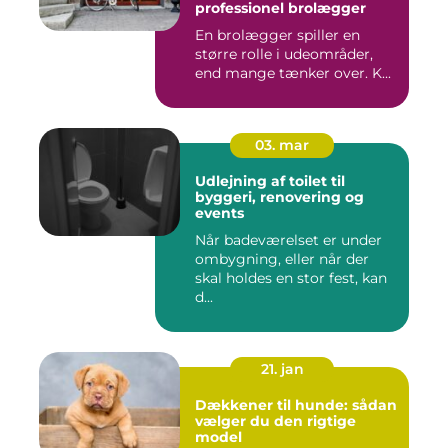
professionel brolægger
En brolægger spiller en
større rolle i udeområder,
end mange tænker over. K...
03. mar
Udlejning af toilet til
byggeri, renovering og
events
Når badeværelset er under
ombygning, eller når der
skal holdes en stor fest, kan
d...
21. jan
Dækkener til hunde: sådan
vælger du den rigtige
model