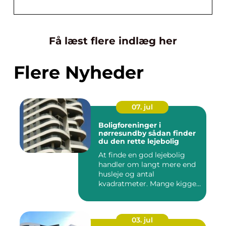
Få læst flere indlæg her
Flere Nyheder
07. jul
Boligforeninger i
nørresundby sådan finder
du den rette lejebolig
At finde en god lejebolig
handler om langt mere end
husleje og antal
kvadratmeter. Mange kigger
i da...
03. jul