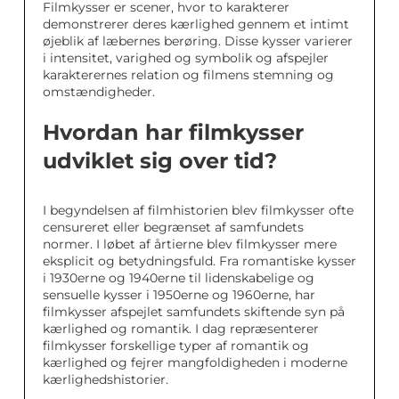
Filmkysser er scener, hvor to karakterer
demonstrerer deres kærlighed gennem et intimt
øjeblik af læbernes berøring. Disse kysser varierer
i intensitet, varighed og symbolik og afspejler
karakterernes relation og filmens stemning og
omstændigheder.
Hvordan har filmkysser
udviklet sig over tid?
I begyndelsen af filmhistorien blev filmkysser ofte
censureret eller begrænset af samfundets
normer. I løbet af årtierne blev filmkysser mere
eksplicit og betydningsfuld. Fra romantiske kysser
i 1930erne og 1940erne til lidenskabelige og
sensuelle kysser i 1950erne og 1960erne, har
filmkysser afspejlet samfundets skiftende syn på
kærlighed og romantik. I dag repræsenterer
filmkysser forskellige typer af romantik og
kærlighed og fejrer mangfoldigheden i moderne
kærlighedshistorier.