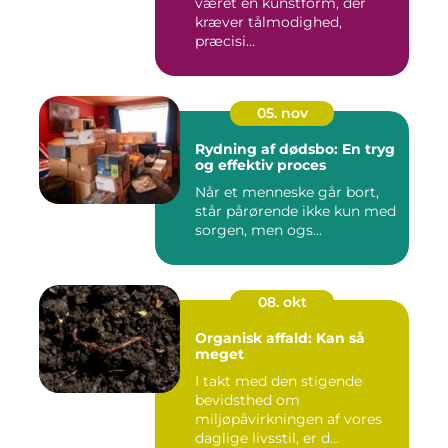
været en kunstform, der
kræver tålmodighed,
præcisi...
05. nov
Rydning af dødsbo: En tryg
og effektiv proces
Når et menneske går bort,
står pårørende ikke kun med
sorgen, men ogs...
08. okt
Organisk affald: Kan så
meget
I takt med den stigende
bevidsthed om
miljøpåvirkningen af vores
daglige livsstil, er d...