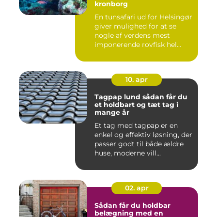
kronborg
En tunsafari ud for Helsingør
giver mulighed for at se
nogle af verdens mest
imponerende rovfisk hel...
10. apr
Tagpap lund sådan får du
et holdbart og tæt tag i
mange år
Et tag med tagpap er en
enkel og effektiv løsning, der
passer godt til både ældre
huse, moderne vill...
02. apr
Sådan får du holdbar
belægning med en