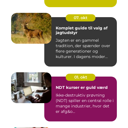
07. okt
Komplet guide til valg af
jagtudstyr
Jagten er en gammel
tradition, der spænder over
flere generationer og
kulturer. I dagens moder...
01. okt
NDT kurser er guld værd
Ikke-destruktiv prøvning
(NDT) spiller en central rolle i
mange industrier, hvor det
er afg&o...