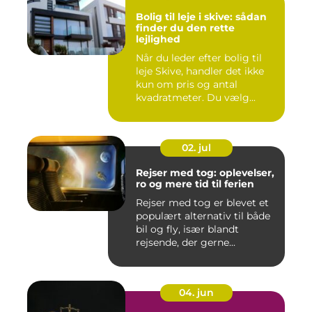
Bolig til leje i skive: sådan
finder du den rette
lejlighed
Når du leder efter bolig til
leje Skive, handler det ikke
kun om pris og antal
kvadratmeter. Du vælg...
02. jul
Rejser med tog: oplevelser,
ro og mere tid til ferien
Rejser med tog er blevet et
populært alternativ til både
bil og fly, især blandt
rejsende, der gerne...
04. jun