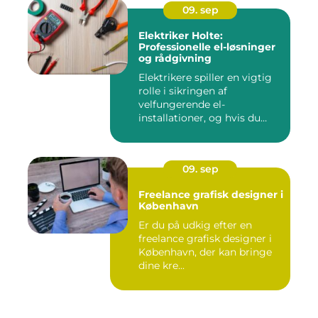
09. sep
Elektriker Holte:
Professionelle el-løsninger
og rådgivning
Elektrikere spiller en vigtig
rolle i sikringen af
velfungerende el-
installationer, og hvis du
befin...
09. sep
Freelance grafisk designer i
København
Er du på udkig efter en
freelance grafisk designer i
København, der kan bringe
dine kre...