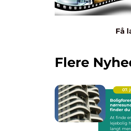
Få l
Flere Nyhe
07. j
Boligfore
nørresundby 
finder du
lejebolig
At finde e
lejebolig
langt mer