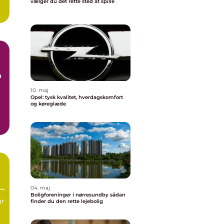
vælger du det rette sted at spille
n
10. maj
Opel: tysk kvalitet, hverdagskomfort
og køreglæde
b
04. maj
Boligforeninger i nørresundby sådan
år
finder du den rette lejebolig