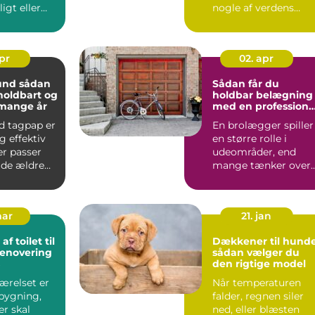
igt eller
nogle af verdens
t. Krav fra
mest imponerende
rovfisk hel...
apr
02. apr
sådan
Sådan får du
 holdbart og
holdbar belægning
 mange år
med en professione
brolægger
d tagpap er
En brolægger spiller
g effektiv
en større rolle i
er passer
udeområder, end
åde ældre
mange tænker over.
ne vill...
K...
mar
21. jan
f toilet til
Dækkener til hunde
renovering
sådan vælger du
den rigtige model
ærelset er
Når temperaturen
bygning,
falder, regnen siler
er skal
ned, eller blæsten