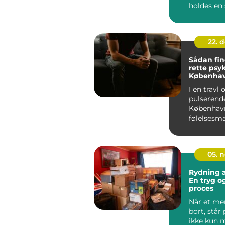
holdes en 
kan d...
22. 
Sådan fi
rette psyk
Københa
I en travl 
pulserend
Københav
følelsesm
udfordringe
05. 
Rydning a
En tryg og
proces
Når et me
bort, står
ikke kun 