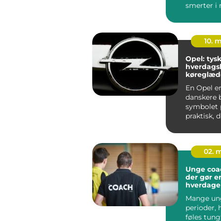
smerter i 
skuldre el
For no...
10. 
Opel: tysk
hverdags
køreglæd
En Opel e
danskere 
symbolet 
praktisk, d
og komforta
02. 
Unge coach stø
der gør en
hverdage
Mange ung
perioder, 
føles tung