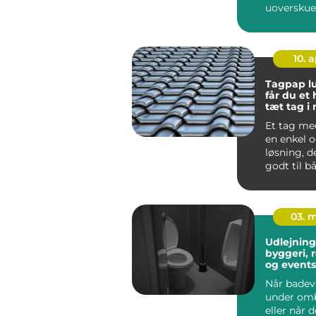
uoverskuel
meningsløs
skole, ...
10. 
Tagpap lund 
får du et
tæt tag i
Et tag me
en enkel o
løsning, d
godt til b
huse, moder
03. 
Udlejning a
byggeri, 
og events
Når badev
under om
eller når d