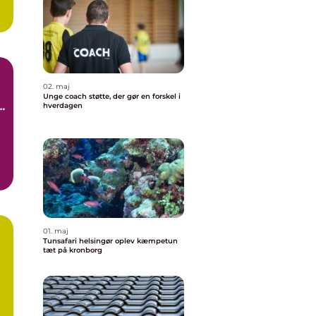
å
02. maj
Unge coach støtte, der gør en forskel i
hverdagen
01. maj
Tunsafari helsingør oplev kæmpetun
tæt på kronborg