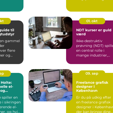
vores daglige livsstil,
er d...
okt
01. okt
uide til
NDT kurser er guld
gtudstyr
værd
 en gammel
Ikke-destruktiv
der
prøvning (NDT) spill
ver flere
en central rolle i
ner og
mange industrier,
I dagens
hvor det er afg&o...
sep
09. sep
 Holte:
Freelance grafisk
elle el-
designer i
 og
København
g
 spiller en
Er du på udkig efter
e i sikringen
en freelance grafisk
erende el-
designer i Københav
ner, og hvis
der kan bringe dine