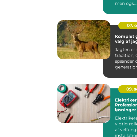
men ogs...
07. 
Komplet g
valg af ja
Jagten er
tradition, 
spænder o
generatio
kulturer. 
moder...
09. 
Elektriker
Profession
løsninger
rådgivnin
Elektrikere
vigtig roll
af velfung
installatio