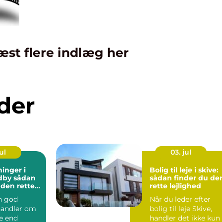
æst flere indlæg her
der
ul
03. jul
ninger i
Bolig til leje i skive:
sådan
sådan finder du de
 den rette
rette lejlighed
n god
Når du leder efter
 handler om
bolig til leje Skive,
e end
handler det ikke kun