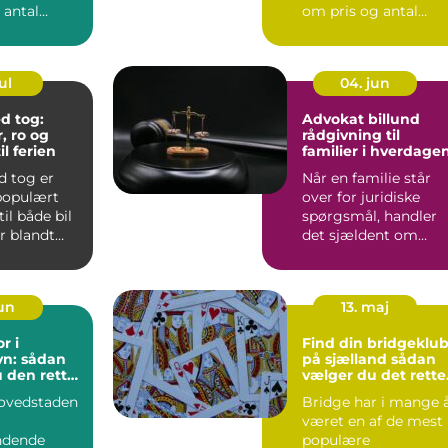
 antal
om pris og antal
ter. Mange
kvadratmeter. Du
..
vælg...
ul
04. jun
d tog:
Advokat billund
, ro og
rådgivning til
il ferien
familier i hverdage
d tog er
Når en familie står
 populært
over for juridiske
til både bil
spørgsmål, handler
ær blandt
det sjældent om
er gerne...
paragraffer for deres
egen...
jun
13. maj
r i
Find din bridgeklu
n: sådan
på sjælland sådan
 den rette
vælger du det rette
g til din
sted at spille
ovedstaden
Bridge har i mange 
været en af de mest
ndende
populære