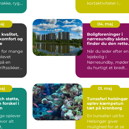
nakke, ryg,
kortaktiviteter i
ler lænd.
Danmark. Særligt p
Sjælland fi...
maj
04. maj
 kvalitet,
Boligforeninger i
komfort og
nørresundby sådan
e
finder du den rette
lejebolig
r for mange
Når du leder efter en
blevet
lejebolig i
på en
Nørresundby, møder
riftssikker
du hurtigt et bredt
bel bil,...
udvalg af
boligforeninger, ...
maj
01. maj
tte,
Tunsafari helsingør
 forskel i
oplev kæmpetun
n
tæt på kronborg
e oplever
En tunsafari ud for
hvor alt
Helsingør giver
t,
mulighed for at se