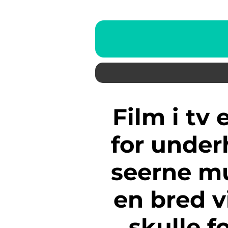
Film i tv er en populær form
for under
seerne mu
en bred v
skulle f