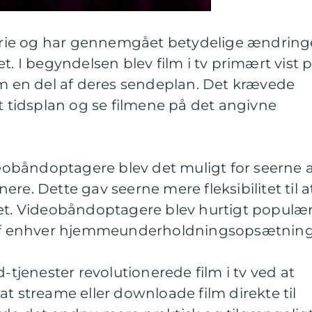
storie og har gennemgået betydelige ændring
t. I begyndelsen blev film i tv primært vist 
om en del af deres sendeplan. Det krævede
gt tidsplan og se filmene på det angivne
obåndoptagere blev det muligt for seerne 
re. Dette gav seerne mere fleksibilitet til a
det. Videobåndoptagere blev hurtigt populær
l af enhver hjemmeunderholdningsopsætning
jenester revolutionerede film i tv ved at
at streame eller downloade film direkte til