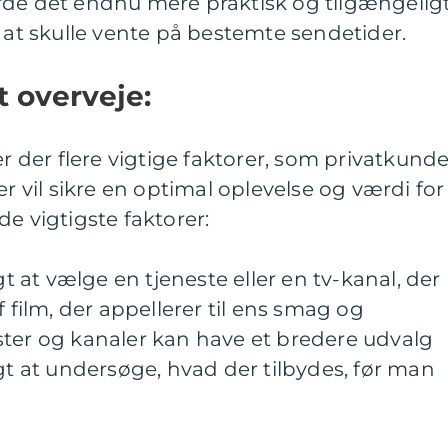
rde det endnu mere praktisk og tilgængelig
n at skulle vente på bestemte sendetider.
t overveje:
er der flere vigtige faktorer, som privatkunde
er vil sikre en optimal oplevelse og værdi for
e vigtigste faktorer:
gt at vælge en tjeneste eller en tv-kanal, der
f film, der appellerer til ens smag og
ster og kanaler kan have et bredere udvalg
igt at undersøge, hvad der tilbydes, før man