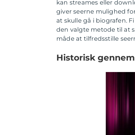
kan streames eller downlo
giver seerne mulighed for
at skulle gå i biografen. 
den valgte metode til at 
måde at tilfredsstille see
Historisk gennemg