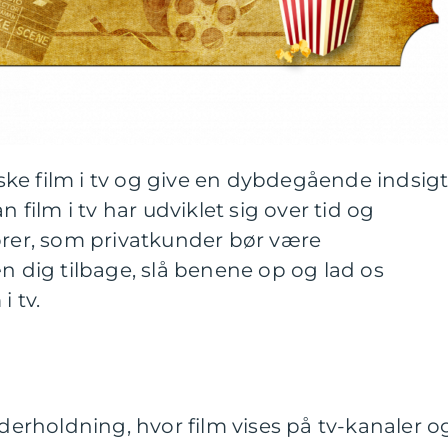
orske film i tv og give en dybdegående indsigt
n film i tv har udviklet sig over tid og
orer, som privatkunder bør være
dig tilbage, slå benene op og lad os
i tv.
nderholdning, hvor film vises på tv-kanaler o