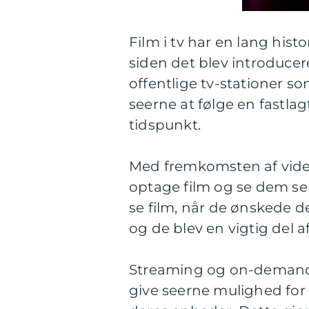
Film i tv har en lang hi
siden det blev introducere
offentlige tv-stationer s
seerne at følge en fastla
tidspunkt.
Med fremkomsten af vide
optage film og se dem sene
se film, når de ønskede 
og de blev en vigtig de
Streaming og on-demand-t
give seerne mulighed for 