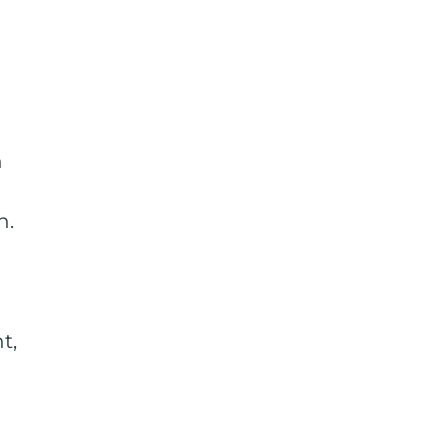
n
n.
t,