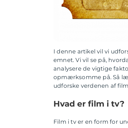
I denne artikel vil vi udf
emnet. Vi vil se på, hvorda
analysere de vigtige fakt
opmærksomme på. Så læn 
udforske verdenen af film 
Hvad er film i tv?
Film i tv er en form for u