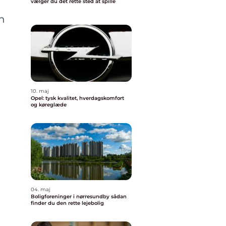
vælger du det rette sted at spille
n
10. maj
Opel: tysk kvalitet, hverdagskomfort
og køreglæde
04. maj
Boligforeninger i nørresundby sådan
finder du den rette lejebolig