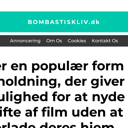
BOMBASTISKLIV.
dk
Annoncering
Om Os
Cookies
Kontakt Os
holdning, der giver
lighed for at nyde
ifte af film uden at
orlade deres hjem