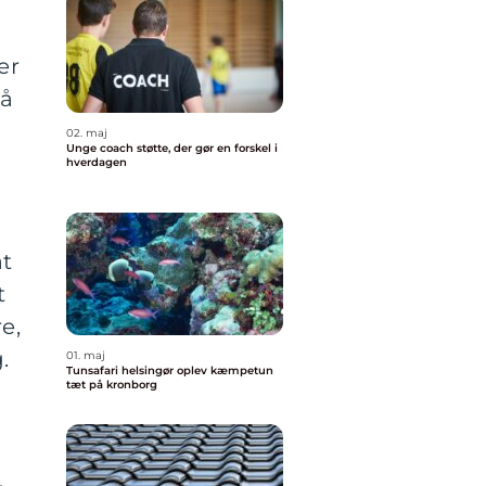
er
på
02. maj
Unge coach støtte, der gør en forskel i
hverdagen
at
t
e,
.
01. maj
Tunsafari helsingør oplev kæmpetun
tæt på kronborg