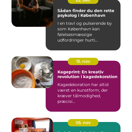
22. dec
Sådan finder du den rette
psykolog i København
I en travl og pulserende by
som København kan
følelsesmæssige
udfordringer hurti...
15. nov
Kageprint: En kreativ
revolution i kagedekoration
Kagedekoration har altid
været en kunstform, der
kræver tålmodighed,
præcisi...
05. nov