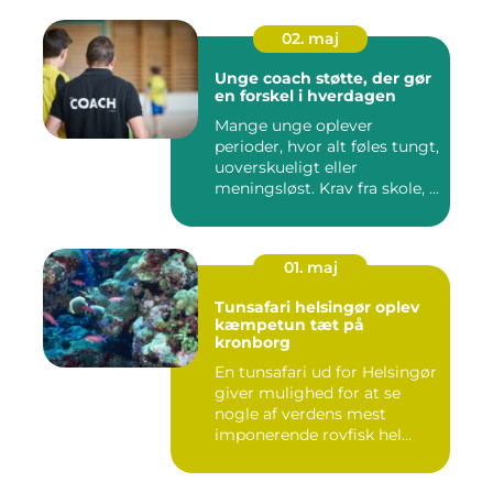
02. maj
Unge coach støtte, der gør
en forskel i hverdagen
Mange unge oplever
perioder, hvor alt føles tungt,
uoverskueligt eller
meningsløst. Krav fra skole, ...
01. maj
Tunsafari helsingør oplev
kæmpetun tæt på
kronborg
En tunsafari ud for Helsingør
giver mulighed for at se
nogle af verdens mest
imponerende rovfisk hel...