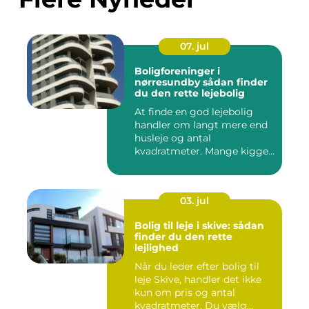
07. jul
Boligforeninger i
nørresundby sådan finder
du den rette lejebolig
At finde en god lejebolig
handler om langt mere end
husleje og antal
kvadratmeter. Mange kigger
i da...
03. jul
Bolig til leje i skive: sådan
finder du den rette
lejlighed
Når du leder efter bolig til
leje Skive, handler det ikke
kun om pris og antal
kvadratmeter. Du vælg...