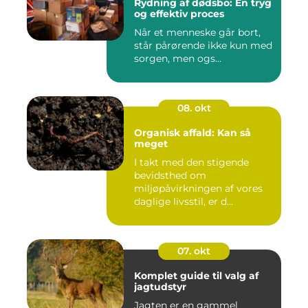
Rydning af dødsbo: En tryg
og effektiv proces
Når et menneske går bort,
står pårørende ikke kun med
sorgen, men ogs...
08. okt
Organisk affald: Kan så
meget
I takt med den stigende
bevidsthed om
miljøpåvirkningen af vores
daglige livsstil, er d...
07. okt
Komplet guide til valg af
jagtudstyr
Jagten er en gammel