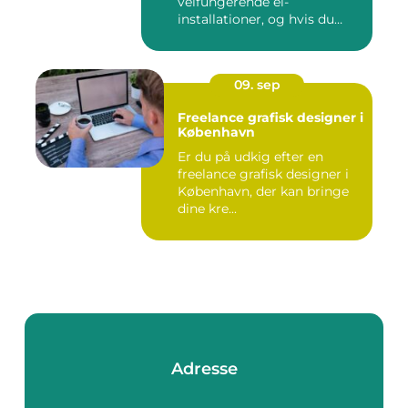
velfungerende el-
installationer, og hvis du
befin...
09. sep
Freelance grafisk designer i
København
Er du på udkig efter en
freelance grafisk designer i
København, der kan bringe
dine kre...
Adresse