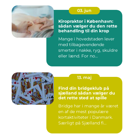
03. jun
Kiropraktor i København:
sådan vælger du den rette
behandling til din krop
Mange i hovedstaden lever
med tilbagevendende
smerter i nakke, ryg, skuldre
eller lænd. For no...
13. maj
Find din bridgeklub på
sjælland sådan vælger du
det rette sted at spille
Bridge har i mange år været
en af de mest populære
kortaktiviteter i Danmark.
Særligt på Sjælland fi...