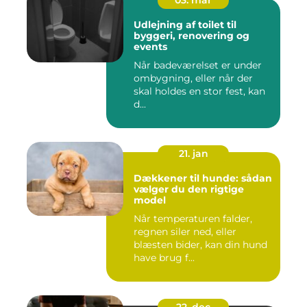
03. mar
Udlejning af toilet til
byggeri, renovering og
events
Når badeværelset er under
ombygning, eller når der
skal holdes en stor fest, kan
d...
21. jan
Dækkener til hunde: sådan
vælger du den rigtige
model
Når temperaturen falder,
regnen siler ned, eller
blæsten bider, kan din hund
have brug f...