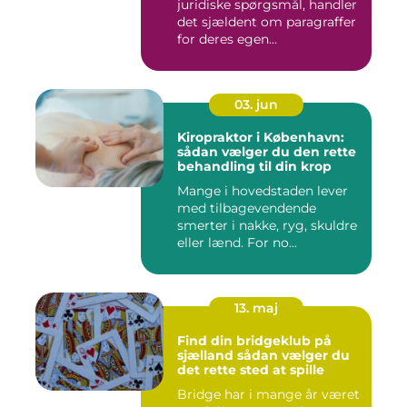
juridiske spørgsmål, handler
det sjældent om paragraffer
for deres egen...
03. jun
Kiropraktor i København:
sådan vælger du den rette
behandling til din krop
Mange i hovedstaden lever
med tilbagevendende
smerter i nakke, ryg, skuldre
eller lænd. For no...
13. maj
Find din bridgeklub på
sjælland sådan vælger du
det rette sted at spille
Bridge har i mange år været