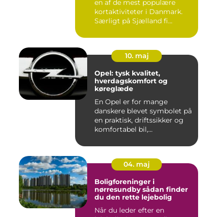
en af de mest populære
kortaktiviteter i Danmark.
Særligt på Sjælland fi...
10. maj
Opel: tysk kvalitet,
hverdagskomfort og
køreglæde
En Opel er for mange
danskere blevet symbolet på
en praktisk, driftssikker og
komfortabel bil,...
04. maj
Boligforeninger i
nørresundby sådan finder
du den rette lejebolig
Når du leder efter en