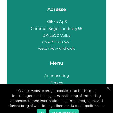
Adresse
web:
www.klikko.dk
Menu
Annoncering
Om os
Cookies
På vores website bruges cookies til at huske dine
indstillinger, statistik og personalisering af indhold og
Kontakt os
annoncer. Denne information deles med tredjepart. Ved
Sitemap
fortsat brug af websiden godkender du cookiepolitikken.
Ok
Privatlivspolitik