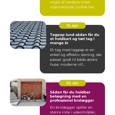
nogle af verdens mest
imponerende rovfisk hel...
10. apr
Tagpap lund sådan får du
et holdbart og tæt tag i
mange år
Et tag med tagpap er en
enkel og effektiv løsning, der
passer godt til både ældre
huse, moderne vill...
02. apr
Sådan får du holdbar
belægning med en
professionel brolægger
En brolægger spiller en
større rolle i udeområder,