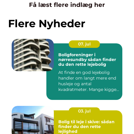
Få læst flere indlæg her
Flere Nyheder
07. jul
Boligforeninger i
nørresundby sådan finder
du den rette lejebolig
At finde en god lejebolig
handler om langt mere end
husleje og antal
kvadratmeter. Mange kigger
i da...
03. jul
Bolig til leje i skive: sådan
finder du den rette
lejlighed