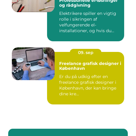
Professionelle el-løsninger
og rådgivning
Elektrikere spiller en vigtig
rolle i sikringen af
velfungerende el-
installationer, og hvis du
befin...
09. sep
Freelance grafisk designer i
København
Er du på udkig efter en
freelance grafisk designer i
København, der kan bringe
dine kre...