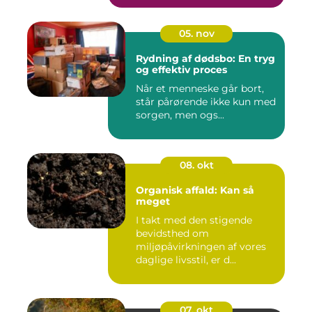
05. nov
Rydning af dødsbo: En tryg
og effektiv proces
Når et menneske går bort,
står pårørende ikke kun med
sorgen, men ogs...
08. okt
Organisk affald: Kan så
meget
I takt med den stigende
bevidsthed om
miljøpåvirkningen af vores
daglige livsstil, er d...
07. okt