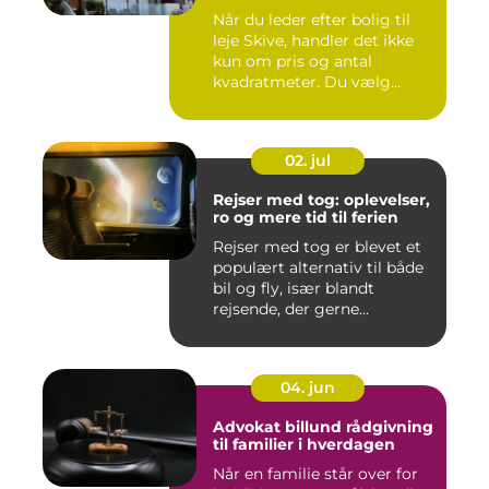
Når du leder efter bolig til
leje Skive, handler det ikke
kun om pris og antal
kvadratmeter. Du vælg...
02. jul
Rejser med tog: oplevelser,
ro og mere tid til ferien
Rejser med tog er blevet et
populært alternativ til både
bil og fly, især blandt
rejsende, der gerne...
04. jun
Advokat billund rådgivning
til familier i hverdagen
Når en familie står over for