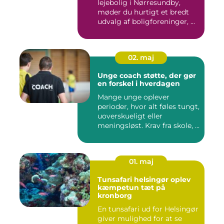
lejebolig i Nørresundby,
møder du hurtigt et bredt
udvalg af boligforeninger, ...
02. maj
Unge coach støtte, der gør
en forskel i hverdagen
Mange unge oplever
perioder, hvor alt føles tungt,
uoverskueligt eller
meningsløst. Krav fra skole, ...
01. maj
Tunsafari helsingør oplev
kæmpetun tæt på
kronborg
En tunsafari ud for Helsingør
giver mulighed for at se