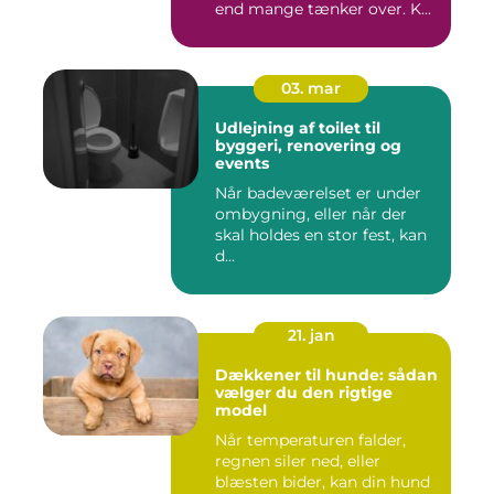
end mange tænker over. K...
03. mar
Udlejning af toilet til
byggeri, renovering og
events
Når badeværelset er under
ombygning, eller når der
skal holdes en stor fest, kan
d...
21. jan
Dækkener til hunde: sådan
vælger du den rigtige
model
Når temperaturen falder,
regnen siler ned, eller
blæsten bider, kan din hund