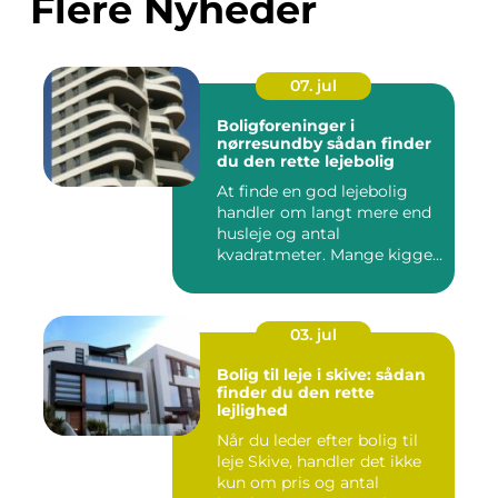
Flere Nyheder
07. jul
Boligforeninger i
nørresundby sådan finder
du den rette lejebolig
At finde en god lejebolig
handler om langt mere end
husleje og antal
kvadratmeter. Mange kigger
i da...
03. jul
Bolig til leje i skive: sådan
finder du den rette
lejlighed
Når du leder efter bolig til
leje Skive, handler det ikke
kun om pris og antal