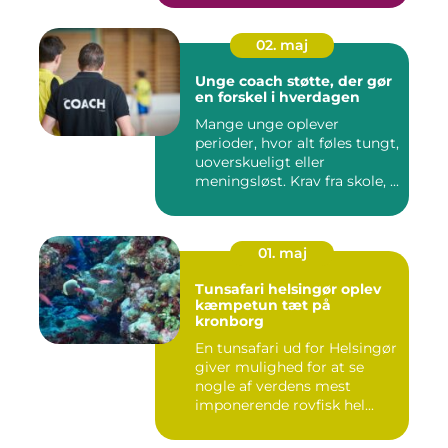
02. maj
Unge coach støtte, der gør
en forskel i hverdagen
Mange unge oplever
perioder, hvor alt føles tungt,
uoverskueligt eller
meningsløst. Krav fra skole, ...
01. maj
Tunsafari helsingør oplev
kæmpetun tæt på
kronborg
En tunsafari ud for Helsingør
giver mulighed for at se
nogle af verdens mest
imponerende rovfisk hel...