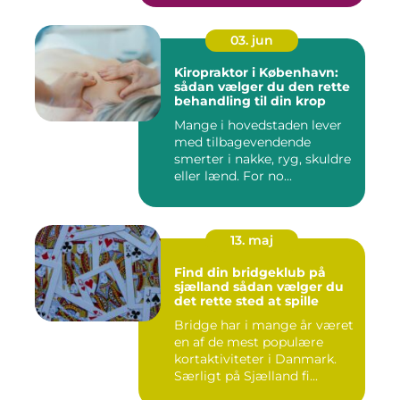
03. jun
Kiropraktor i København:
sådan vælger du den rette
behandling til din krop
Mange i hovedstaden lever
med tilbagevendende
smerter i nakke, ryg, skuldre
eller lænd. For no...
13. maj
Find din bridgeklub på
sjælland sådan vælger du
det rette sted at spille
Bridge har i mange år været
en af de mest populære
kortaktiviteter i Danmark.
Særligt på Sjælland fi...