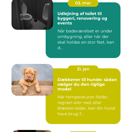
03. mar
Udlejning af toilet til
byggeri, renovering og
events
Når badeværelset er under
ombygning, eller når der
skal holdes en stor fest, kan
d...
21. jan
Dækkener til hunde: sådan
vælger du den rigtige
model
Når temperaturen falder,
regnen siler ned, eller
blæsten bider, kan din hund
have brug f...