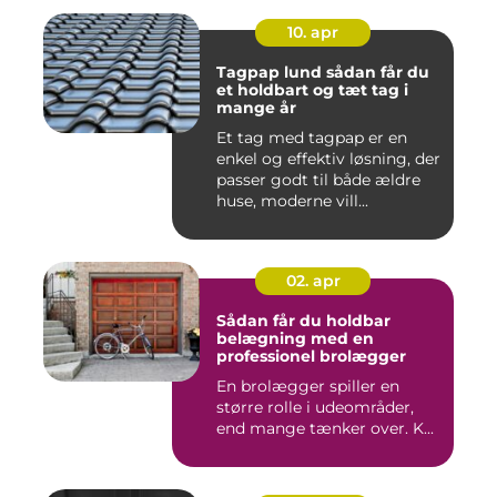
10. apr
Tagpap lund sådan får du
et holdbart og tæt tag i
mange år
Et tag med tagpap er en
enkel og effektiv løsning, der
passer godt til både ældre
huse, moderne vill...
02. apr
Sådan får du holdbar
belægning med en
professionel brolægger
En brolægger spiller en
større rolle i udeområder,
end mange tænker over. K...