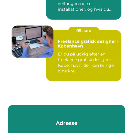
velfungerende el-
installationer, og hvis du
befin...
09. sep
Freelance grafisk designer i
København
Er du på udkig efter en
freelance grafisk designer i
København, der kan bringe
dine kre...
Adresse