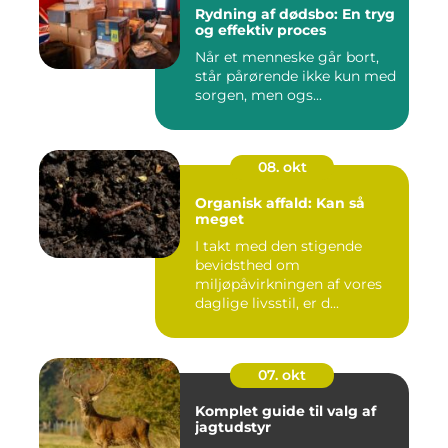
Rydning af dødsbo: En tryg
og effektiv proces
Når et menneske går bort,
står pårørende ikke kun med
sorgen, men ogs...
08. okt
Organisk affald: Kan så
meget
I takt med den stigende
bevidsthed om
miljøpåvirkningen af vores
daglige livsstil, er d...
07. okt
Komplet guide til valg af
jagtudstyr