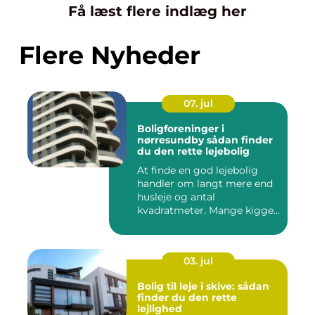
Få læst flere indlæg her
Flere Nyheder
07. jul
Boligforeninger i
nørresundby sådan finder
du den rette lejebolig
At finde en god lejebolig
handler om langt mere end
husleje og antal
kvadratmeter. Mange kigger
i da...
03. jul
Bolig til leje i skive: sådan
finder du den rette
lejlighed