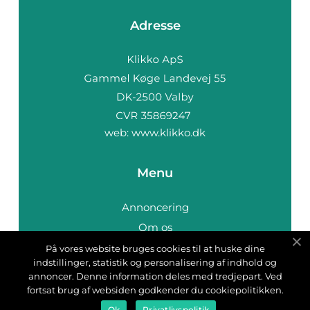
Adresse
web:
www.klikko.dk
Menu
Annoncering
Om os
Cookies
På vores website bruges cookies til at huske dine
indstillinger, statistik og personalisering af indhold og
Kontakt os
annoncer. Denne information deles med tredjepart. Ved
Sitemap
fortsat brug af websiden godkender du cookiepolitikken.
Ok
Privatlivspolitik