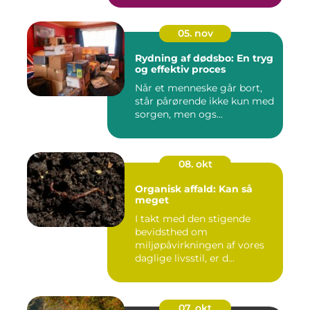
05. nov
Rydning af dødsbo: En tryg
og effektiv proces
Når et menneske går bort,
står pårørende ikke kun med
sorgen, men ogs...
08. okt
Organisk affald: Kan så
meget
I takt med den stigende
bevidsthed om
miljøpåvirkningen af vores
daglige livsstil, er d...
07. okt