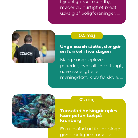
lejebolig i Nørresundby,
møder du hurtigt et bredt
udvalg af boligforeninger, ...
02. maj
Unge coach støtte, der gør
en forskel i hverdagen
Mange unge oplever
perioder, hvor alt føles tungt,
uoverskueligt eller
meningsløst. Krav fra skole, ...
01. maj
Tunsafari helsingør oplev
kæmpetun tæt på
kronborg
En tunsafari ud for Helsingør
giver mulighed for at se