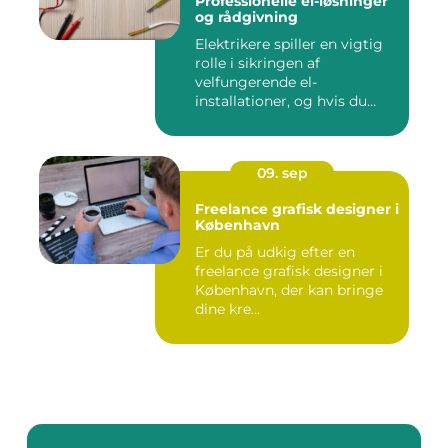
Professionelle el-løsninger
og rådgivning
Elektrikere spiller en vigtig
rolle i sikringen af
velfungerende el-
installationer, og hvis du
befin...
09. sep
Freelance grafisk designer i
København
Er du på udkig efter en
freelance grafisk designer i
København, der kan bringe
dine kre...