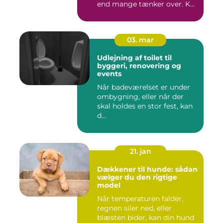
end mange tænker over. K...
03. mar
Udlejning af toilet til
byggeri, renovering og
events
Når badeværelset er under
ombygning, eller når der
skal holdes en stor fest, kan
d...
21. jan
Dækkener til hunde: sådan
vælger du den rigtige
model
Når temperaturen falder,
regnen siler ned, eller
blæsten bider, kan din hund