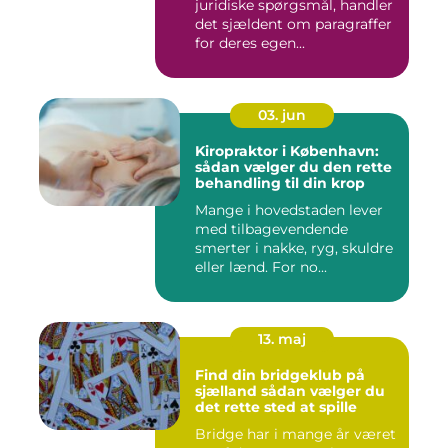
juridiske spørgsmål, handler
det sjældent om paragraffer
for deres egen...
03. jun
Kiropraktor i København:
sådan vælger du den rette
behandling til din krop
Mange i hovedstaden lever
med tilbagevendende
smerter i nakke, ryg, skuldre
eller lænd. For no...
13. maj
Find din bridgeklub på
sjælland sådan vælger du
det rette sted at spille
Bridge har i mange år været