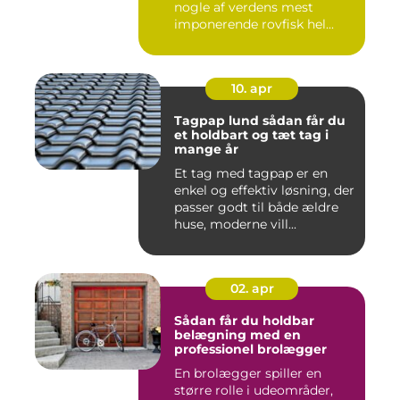
nogle af verdens mest
imponerende rovfisk hel...
10. apr
Tagpap lund sådan får du
et holdbart og tæt tag i
mange år
Et tag med tagpap er en
enkel og effektiv løsning, der
passer godt til både ældre
huse, moderne vill...
02. apr
Sådan får du holdbar
belægning med en
professionel brolægger
En brolægger spiller en
større rolle i udeområder,