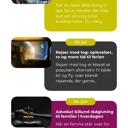
Når du leder efter bolig til
leje Skive, handler det ikke
kun om pris og antal
kvadratmeter. Du vælg...
02. jul
Rejser med tog: oplevelser,
ro og mere tid til ferien
Rejser med tog er blevet et
populært alternativ til både
bil og fly, især blandt
rejsende, der gerne...
04. jun
Advokat billund rådgivning
til familier i hverdagen
Når en familie står over for