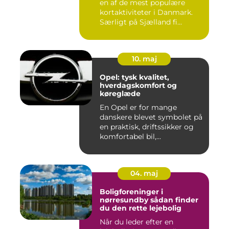
en af de mest populære
kortaktiviteter i Danmark.
Særligt på Sjælland fi...
10. maj
Opel: tysk kvalitet,
hverdagskomfort og
køreglæde
En Opel er for mange
danskere blevet symbolet på
en praktisk, driftssikker og
komfortabel bil,...
04. maj
Boligforeninger i
nørresundby sådan finder
du den rette lejebolig
Når du leder efter en