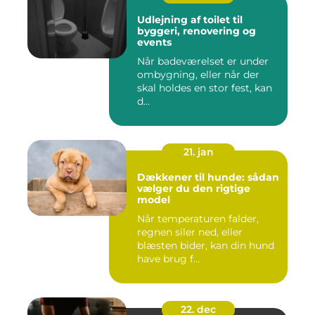
Udlejning af toilet til
byggeri, renovering og
events
Når badeværelset er under
ombygning, eller når der
skal holdes en stor fest, kan
d...
21. jan
Dækkener til hunde: sådan
vælger du den rigtige
model
Når temperaturen falder,
regnen siler ned, eller
blæsten bider, kan din hund
have brug f...
22. dec