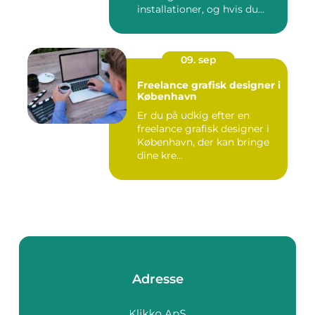
installationer, og hvis du
befin...
09. sep
Freelance grafisk designer i
København
Er du på udkig efter en
freelance grafisk designer i
København, der kan bringe
dine kre...
Adresse