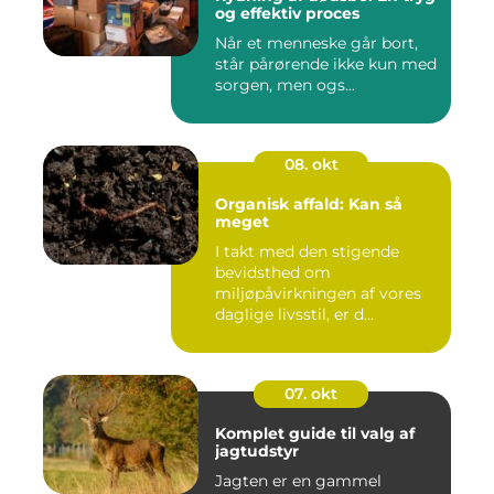
og effektiv proces
Når et menneske går bort,
står pårørende ikke kun med
sorgen, men ogs...
08. okt
Organisk affald: Kan så
meget
I takt med den stigende
bevidsthed om
miljøpåvirkningen af vores
daglige livsstil, er d...
07. okt
Komplet guide til valg af
jagtudstyr
Jagten er en gammel