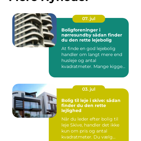
07. jul
Boligforeninger i
nørresundby sådan finder
du den rette lejebolig
At finde en god lejebolig
handler om langt mere end
husleje og antal
kvadratmeter. Mange kigger
i da...
03. jul
Bolig til leje i skive: sådan
finder du den rette
lejlighed
Når du leder efter bolig til
leje Skive, handler det ikke
kun om pris og antal
kvadratmeter. Du vælg...