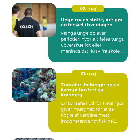
02. maj
Unge coach støtte, der gør
en forskel i hverdagen
Mange unge oplever
perioder, hvor alt føles tungt,
uoverskueligt eller
meningsløst. Krav fra skole, ...
01. maj
Tunsafari helsingør oplev
kæmpetun tæt på
kronborg
En tunsafari ud for Helsingør
giver mulighed for at se
nogle af verdens mest
imponerende rovfisk hel...