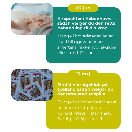
03. jun
Kiropraktor i København:
sådan vælger du den rette
behandling til din krop
Mange i hovedstaden lever
med tilbagevendende
smerter i nakke, ryg, skuldre
eller lænd. For no...
13. maj
Find din bridgeklub på
sjælland sådan vælger du
det rette sted at spille
Bridge har i mange år været
en af de mest populære
kortaktiviteter i Danmark.
Særligt på Sjælland fi...