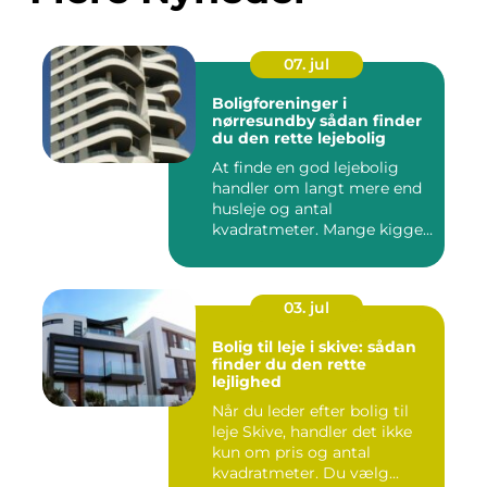
07. jul
Boligforeninger i
nørresundby sådan finder
du den rette lejebolig
At finde en god lejebolig
handler om langt mere end
husleje og antal
kvadratmeter. Mange kigger
i da...
03. jul
Bolig til leje i skive: sådan
finder du den rette
lejlighed
Når du leder efter bolig til
leje Skive, handler det ikke
kun om pris og antal
kvadratmeter. Du vælg...