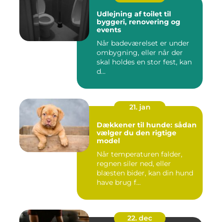
Udlejning af toilet til
byggeri, renovering og
events
Når badeværelset er under
ombygning, eller når der
skal holdes en stor fest, kan
d...
21. jan
Dækkener til hunde: sådan
vælger du den rigtige
model
Når temperaturen falder,
regnen siler ned, eller
blæsten bider, kan din hund
have brug f...
22. dec