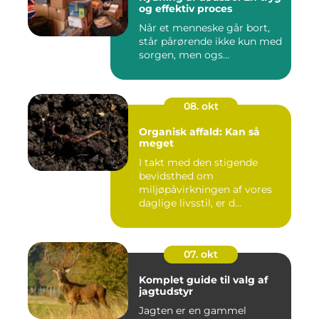
og effektiv proces
Når et menneske går bort,
står pårørende ikke kun med
sorgen, men ogs...
08. okt
Organisk affald: Kan så
meget
I takt med den stigende
bevidsthed om
miljøpåvirkningen af vores
daglige livsstil, er d...
07. okt
Komplet guide til valg af
jagtudstyr
Jagten er en gammel