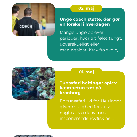
02. maj
Unge coach støtte, der gør
en forskel i hverdagen
Mange unge oplever
perioder, hvor alt føles tungt,
uoverskueligt eller
meningsløst. Krav fra skole, ...
01. maj
Tunsafari helsingør oplev
kæmpetun tæt på
kronborg
En tunsafari ud for Helsingør
giver mulighed for at se
nogle af verdens mest
imponerende rovfisk hel...