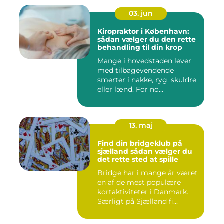
03. jun
Kiropraktor i København:
sådan vælger du den rette
behandling til din krop
Mange i hovedstaden lever
med tilbagevendende
smerter i nakke, ryg, skuldre
eller lænd. For no...
13. maj
Find din bridgeklub på
sjælland sådan vælger du
det rette sted at spille
Bridge har i mange år været
en af de mest populære
kortaktiviteter i Danmark.
Særligt på Sjælland fi...