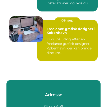
installationer, og hvis du
befin...
09. sep
Freelance grafisk designer i
København
Er du på udkig efter en
freelance grafisk designer i
København, der kan bringe
dine kre...
Adresse