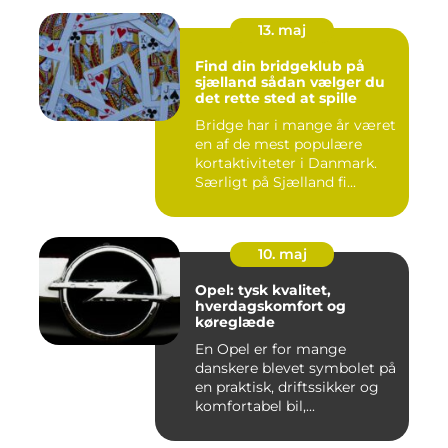
13. maj
Find din bridgeklub på
sjælland sådan vælger du
det rette sted at spille
Bridge har i mange år været
en af de mest populære
kortaktiviteter i Danmark.
Særligt på Sjælland fi...
10. maj
Opel: tysk kvalitet,
hverdagskomfort og
køreglæde
En Opel er for mange
danskere blevet symbolet på
en praktisk, driftssikker og
komfortabel bil,...