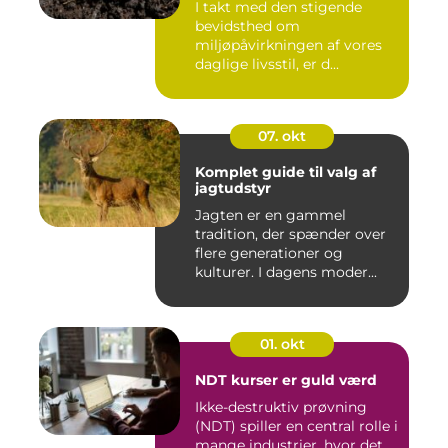
I takt med den stigende
bevidsthed om
miljøpåvirkningen af vores
daglige livsstil, er d...
07. okt
Komplet guide til valg af
jagtudstyr
Jagten er en gammel
tradition, der spænder over
flere generationer og
kulturer. I dagens moder...
01. okt
NDT kurser er guld værd
Ikke-destruktiv prøvning
(NDT) spiller en central rolle i
mange industrier, hvor det