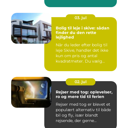
i da...
03. jul
Bolig til leje i skive: sådan
finder du den rette
lejlighed
Når du leder efter bolig til
leje Skive, handler det ikke
kun om pris og antal
kvadratmeter. Du vælg...
02. jul
Rejser med tog: oplevelser,
ro og mere tid til ferien
Rejser med tog er blevet et
populært alternativ til både
bil og fly, især blandt
rejsende, der gerne...