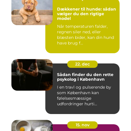
Dækkener til hunde: sådan
vælger du den rigtige
model
Når temperaturen falder,
regnen siler ned, eller
blæsten bider, kan din hund
have brug f...
22. dec
Sådan finder du den rette
psykolog i København
I en travl og pulserende by
som København kan
følelsesmæssige
udfordringer hurti...
15. nov