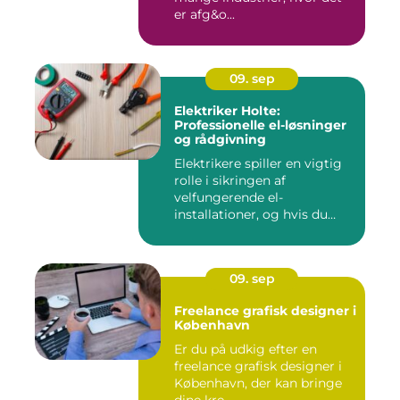
er afg&o...
09. sep
Elektriker Holte:
Professionelle el-løsninger
og rådgivning
Elektrikere spiller en vigtig
rolle i sikringen af
velfungerende el-
installationer, og hvis du
befin...
09. sep
Freelance grafisk designer i
København
Er du på udkig efter en
freelance grafisk designer i
København, der kan bringe
dine kre...