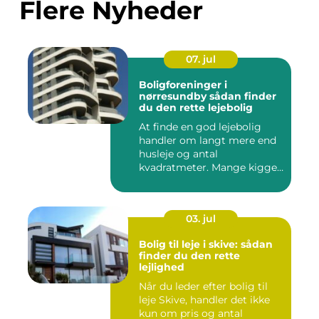
Flere Nyheder
07. jul
Boligforeninger i
nørresundby sådan finder
du den rette lejebolig
At finde en god lejebolig
handler om langt mere end
husleje og antal
kvadratmeter. Mange kigger
i da...
03. jul
Bolig til leje i skive: sådan
finder du den rette
lejlighed
Når du leder efter bolig til
leje Skive, handler det ikke
kun om pris og antal