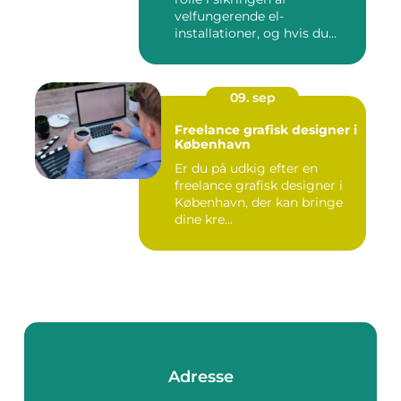
velfungerende el-
installationer, og hvis du
befin...
09. sep
Freelance grafisk designer i
København
Er du på udkig efter en
freelance grafisk designer i
København, der kan bringe
dine kre...
Adresse