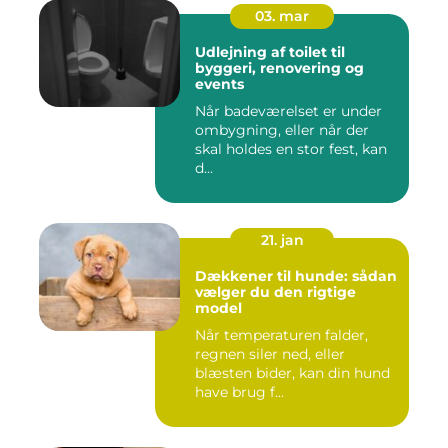
03. mar
Udlejning af toilet til
byggeri, renovering og
events
Når badeværelset er under
ombygning, eller når der
skal holdes en stor fest, kan
d...
21. jan
Dækkener til hunde: sådan
vælger du den rigtige
model
Når temperaturen falder,
regnen siler ned, eller
blæsten bider, kan din hund
have brug f...