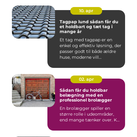
10. apr
Tagpap lund sådan får du
et holdbart og tæt tag i
mange år
Et tag med tagpap er en
enkel og effektiv løsning, der
passer godt til både ældre
huse, moderne vill...
02. apr
Sådan får du holdbar
belægning med en
professionel brolægger
En brolægger spiller en
større rolle i udeområder,
end mange tænker over. K...