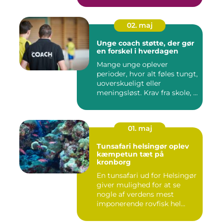
02. maj
Unge coach støtte, der gør
en forskel i hverdagen
Mange unge oplever
perioder, hvor alt føles tungt,
uoverskueligt eller
meningsløst. Krav fra skole, ...
01. maj
Tunsafari helsingør oplev
kæmpetun tæt på
kronborg
En tunsafari ud for Helsingør
giver mulighed for at se
nogle af verdens mest
imponerende rovfisk hel...