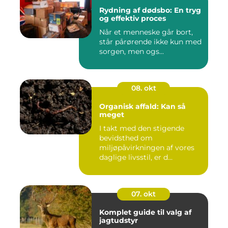
Rydning af dødsbo: En tryg
og effektiv proces
Når et menneske går bort,
står pårørende ikke kun med
sorgen, men ogs...
08. okt
Organisk affald: Kan så
meget
I takt med den stigende
bevidsthed om
miljøpåvirkningen af vores
daglige livsstil, er d...
07. okt
Komplet guide til valg af
jagtudstyr