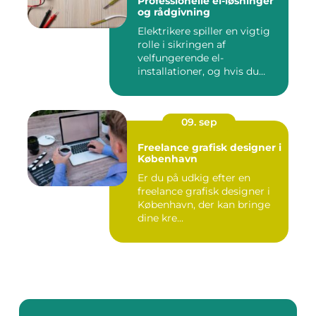
Professionelle el-løsninger
og rådgivning
Elektrikere spiller en vigtig
rolle i sikringen af
velfungerende el-
installationer, og hvis du
befin...
09. sep
Freelance grafisk designer i
København
Er du på udkig efter en
freelance grafisk designer i
København, der kan bringe
dine kre...