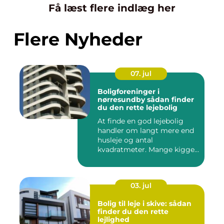
Få læst flere indlæg her
Flere Nyheder
07. jul
Boligforeninger i
nørresundby sådan finder
du den rette lejebolig
At finde en god lejebolig
handler om langt mere end
husleje og antal
kvadratmeter. Mange kigger
i da...
03. jul
Bolig til leje i skive: sådan
finder du den rette
lejlighed