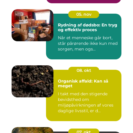
05. nov
Rydning af dødsbo: En tryg
og effektiv proces
Når et menneske går bort,
står pårørende ikke kun med
sorgen, men ogs...
08. okt
Organisk affald: Kan så
meget
I takt med den stigende
bevidsthed om
miljøpåvirkningen af vores
daglige livsstil, er d...
07. okt