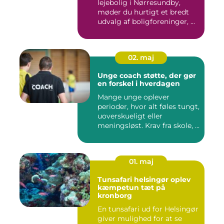
lejebolig i Nørresundby,
møder du hurtigt et bredt
udvalg af boligforeninger, ...
02. maj
Unge coach støtte, der gør
en forskel i hverdagen
Mange unge oplever
perioder, hvor alt føles tungt,
uoverskueligt eller
meningsløst. Krav fra skole, ...
01. maj
Tunsafari helsingør oplev
kæmpetun tæt på
kronborg
En tunsafari ud for Helsingør
giver mulighed for at se