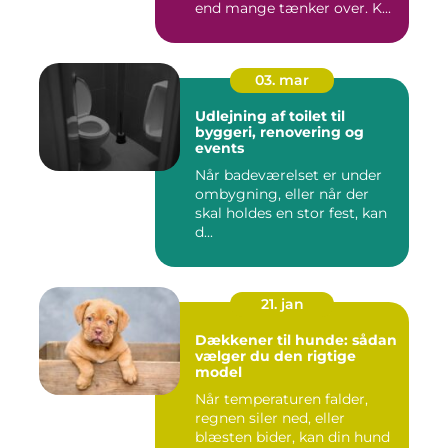
end mange tænker over. K...
03. mar
Udlejning af toilet til
byggeri, renovering og
events
Når badeværelset er under
ombygning, eller når der
skal holdes en stor fest, kan
d...
21. jan
Dækkener til hunde: sådan
vælger du den rigtige
model
Når temperaturen falder,
regnen siler ned, eller
blæsten bider, kan din hund