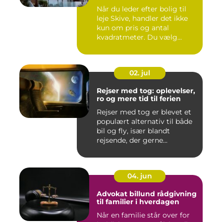
Når du leder efter bolig til
leje Skive, handler det ikke
kun om pris og antal
kvadratmeter. Du vælg...
02. jul
Rejser med tog: oplevelser,
ro og mere tid til ferien
Rejser med tog er blevet et
populært alternativ til både
bil og fly, især blandt
rejsende, der gerne...
04. jun
Advokat billund rådgivning
til familier i hverdagen
Når en familie står over for