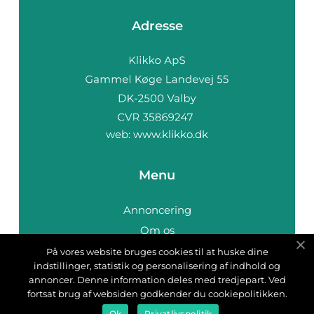
Adresse
web:
www.klikko.dk
Menu
Annoncering
Om os
Cookies
På vores website bruges cookies til at huske dine
indstillinger, statistik og personalisering af indhold og
Kontakt os
annoncer. Denne information deles med tredjepart. Ved
Sitemap
fortsat brug af websiden godkender du cookiepolitikken.
Ok
Privatlivspolitik