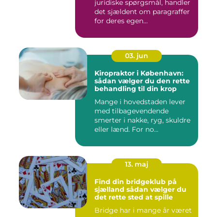
juridiske spørgsmål, handler
det sjældent om paragraffer
for deres egen...
03. jun
Kiropraktor i København:
sådan vælger du den rette
behandling til din krop
Mange i hovedstaden lever
med tilbagevendende
smerter i nakke, ryg, skuldre
eller lænd. For no...
13. maj
Find din bridgeklub på
sjælland sådan vælger du
det rette sted at spille
Bridge har i mange år været