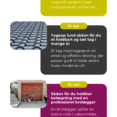
nogle af verdens mest
imponerende rovfisk hel...
10. apr
Tagpap lund sådan får du
et holdbart og tæt tag i
mange år
Et tag med tagpap er en
enkel og effektiv løsning, der
passer godt til både ældre
huse, moderne vill...
02. apr
Sådan får du holdbar
belægning med en
professionel brolægger
En brolægger spiller en
større rolle i udeområder,