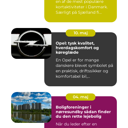
en af de mest populære
kortaktiviteter i Danmark.
Særligt på Sjælland fi...
10. maj
Opel: tysk kvalitet,
hverdagskomfort og
køreglæde
En Opel er for mange
danskere blevet symbolet på
en praktisk, driftssikker og
komfortabel bil,...
04. maj
Boligforeninger i
nørresundby sådan finder
du den rette lejebolig
Når du leder efter en