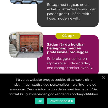
Et tag med tagpap er en
enkel og effektiv løsning, der
passer godt til både ældre
huse, moderne vill...
02. apr
Sådan får du holdbar
belægning med en
professionel brolægger
En brolægger spiller en
større rolle i udeområder,
end mange tænker over. K...
På vores website bruges cookies til at huske dine
indstillinger, statistik og personalisering af indhold og
03. mar
annoncer. Denne information deles med tredjepart. Ved
Udlejning af toilet til
fortsat brug af websiden godkender du cookiepolitikken.
byggeri, renovering og
Ok
Privatlivspolitik
events