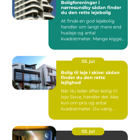
Boligforeninger i
nørresundby sådan finder
du den rette lejebolig
At finde en god lejebolig
handler om langt mere end
husleje og antal
kvadratmeter. Mange kigger
i da...
03. jul
Bolig til leje i skive: sådan
finder du den rette
lejlighed
Når du leder efter bolig til
leje Skive, handler det ikke
kun om pris og antal
kvadratmeter. Du vælg...
02. jul