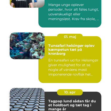
Mange unge oplever
perioder, hvor alt føles tungt,
uoverskueligt eller
meningsløst. Krav fra skole, ...
01. maj
Tunsafari helsingør oplev
kæmpetun tæt på
kronborg
En tunsafari ud for Helsingør
giver mulighed for at se
nogle af verdens mest
imponerende rovfisk hel...
10. apr
Tagpap lund sådan får du
et holdbart og tæt tag i
mange år