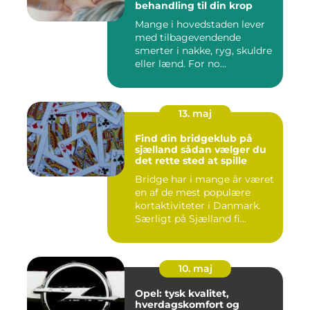
behandling til din krop
Mange i hovedstaden lever
med tilbagevendende
smerter i nakke, ryg, skuldre
eller lænd. For no...
13. maj
Find din bridgeklub på
sjælland sådan vælger du
det rette sted at spille
Bridge har i mange år været
en af de mest populære
kortaktiviteter i Danmark.
Særligt på Sjælland fi...
10. maj
Opel: tysk kvalitet,
hverdagskomfort og