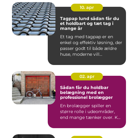
10. apr
Tagpap lund sådan får du
et holdbart og tæt tag i
mange år
Et tag med tagpap er en
enkel og effektiv løsning, der
passer godt til både ældre
huse, moderne vill...
02. apr
Sådan får du holdbar
belægning med en
professionel brolægger
En brolægger spiller en
større rolle i udeområder,
end mange tænker over. K...