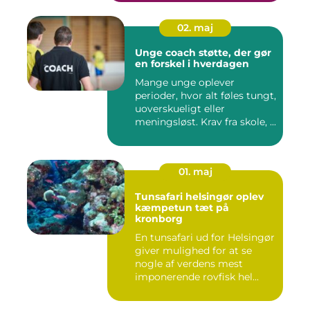
02. maj
Unge coach støtte, der gør
en forskel i hverdagen
Mange unge oplever
perioder, hvor alt føles tungt,
uoverskueligt eller
meningsløst. Krav fra skole, ...
01. maj
Tunsafari helsingør oplev
kæmpetun tæt på
kronborg
En tunsafari ud for Helsingør
giver mulighed for at se
nogle af verdens mest
imponerende rovfisk hel...