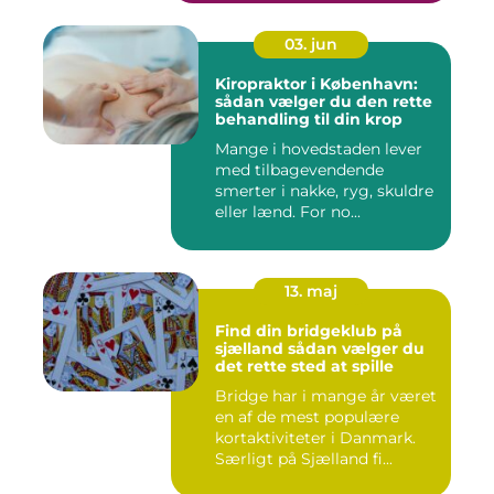
03. jun
Kiropraktor i København:
sådan vælger du den rette
behandling til din krop
Mange i hovedstaden lever
med tilbagevendende
smerter i nakke, ryg, skuldre
eller lænd. For no...
13. maj
Find din bridgeklub på
sjælland sådan vælger du
det rette sted at spille
Bridge har i mange år været
en af de mest populære
kortaktiviteter i Danmark.
Særligt på Sjælland fi...