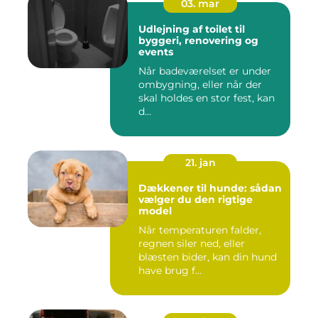
03. mar
Udlejning af toilet til
byggeri, renovering og
events
Når badeværelset er under
ombygning, eller når der
skal holdes en stor fest, kan
d...
21. jan
Dækkener til hunde: sådan
vælger du den rigtige
model
Når temperaturen falder,
regnen siler ned, eller
blæsten bider, kan din hund
have brug f...