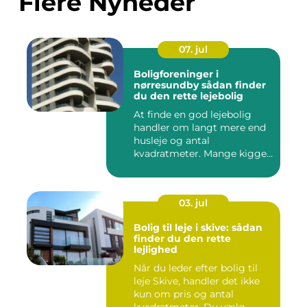
Flere Nyheder
07. jul
Boligforeninger i
nørresundby sådan finder
du den rette lejebolig
At finde en god lejebolig
handler om langt mere end
husleje og antal
kvadratmeter. Mange kigger
i da...
03. jul
Bolig til leje i skive: sådan
finder du den rette
lejlighed
Når du leder efter bolig til
leje Skive, handler det ikke
kun om pris og antal