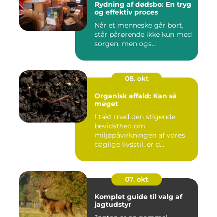
Rydning af dødsbo: En tryg
og effektiv proces
Når et menneske går bort,
står pårørende ikke kun med
sorgen, men ogs...
08. okt
Organisk affald: Kan så
meget
I takt med den stigende
bevidsthed om
miljøpåvirkningen af vores
daglige livsstil, er d...
07. okt
Komplet guide til valg af
jagtudstyr