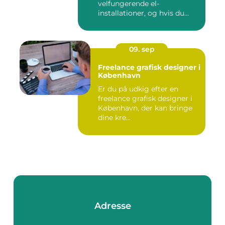
velfungerende el-
installationer, og hvis du
befin...
09. sep
Freelance grafisk designer i
København
Er du på udkig efter en
freelance grafisk designer i
København, der kan bringe
dine kre...
Adresse