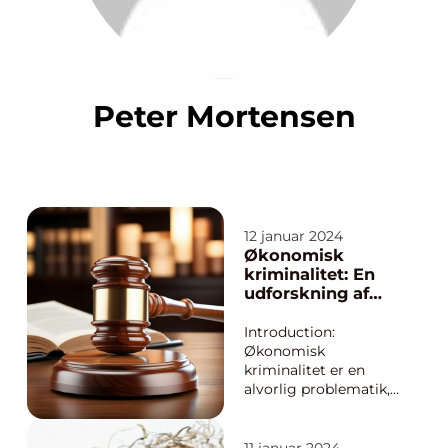
Peter Mortensen
12 januar 2024
Økonomisk
kriminalitet: En
udforskning af
fortidens ondskab
Introduction:
Økonomisk
kriminalitet er en
alvorlig problematik,
der har plaget
samfundet igennem
århundreder. Denne