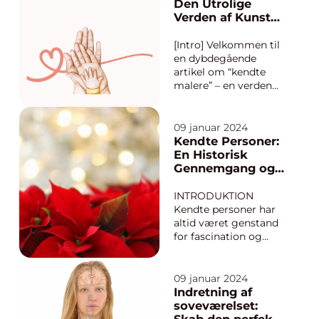
udforske, hvad der
Den Utrolige
gør kendte
Verden af Kunst
mennesker så int...
og Kreativitet
[Intro] Velkommen til
en dybdegående
artikel om “kendte
malere” – en verden
fyldt med talent,
kreativitet og
betagende
09 januar 2024
kunstværker. I denne
Kendte Personer:
artikel vil vi udforske,
En Historisk
hvad der gør disse
Gennemgang og
malere unikke, og
Præsentation af
hvordan de har
et Fascinerende
INTRODUKTION
formet kunsthis...
Emne
Kendte personer har
altid været genstand
for fascination og
nysgerrighed hos
mange mennesker.
Hvad end det er
09 januar 2024
filmstjerner, musikere,
Indretning af
politikere eller
soveværelset:
sportsstjerner, har vi
Skab den perfekte