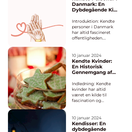
har de kongelige altid
Danmark: En
tiltrukket
Dybdegående Kig
opmærksomhed,
på Dansk
beundring og
Kendiskultur
Introduktion: Kendte
nysgerrighed. Denne
personer i Danmark
artikel vil give d...
har altid fascineret
offentligheden.
Uanset om det er
skuespillere, musikere,
politikere eller
10 januar 2024
sportsfolk, så er de
Kendte Kvinder:
blevet genstand for
En Historisk
beundring, inspiration
Gennemgang af
og interessante
Kvindelige
samtaler ved
Ikoners Udvikling
Indledning: Kendte
middagsbordene. I
kvinder har altid
denn...
været en kilde til
fascination og
beundring for mange
mennesker rundt om i
verden. Deres
10 januar 2024
indflydelse, styrke og
Kendisser: En
bidrag til samfundet
dybdegående