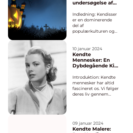
har formet historien
undersøgelse af
og inspireret
et fascinerende
generationer af
fænomen
Indledning: Kendisser
kvinder. I denne
er en dominerende
artikel vil ...
del af
populærkulturen og
uddyber vores
fascination for
berømmelse og
10 januar 2024
glamour. De er ikoner,
Kendte
der er kendt og
Mennesker: En
anerkendt af
Dybdegående Kig
masserne for deres
ind i Celebrity
præstationer inden
Kulturen
Introduktion: Kendte
for forskellige
mennesker har altid
områder som film,
fascineret os. Vi følger
musik, sport, mo...
deres liv gennem
medierne, beundrer
deres talenter og
ønsker at vide alt om
dem. I denne artikel
vil vi dykke ned i
09 januar 2024
celebrity kulturen og
Kendte Malere: