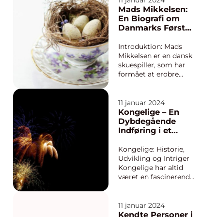
11 januar 2024
form for kriminalitet
Mads Mikkelsen:
er karakteriseret ved
En Biografi om
manipulation,
Danmarks Første
bedrageri og tyveri
Hollywood-stjerne
inden for økonomiske
Introduktion: Mads
systemer. I denne
Mikkelsen er en dansk
artikel vil vi u...
skuespiller, som har
formået at erobre
både danske og
internationale
filmindustrier med sin
11 januar 2024
uforlignelige
Kongelige – En
præstation og
Dybdegående
karisma. Han er kendt
Indføring i et
for sin evne til at
Fascinerende
fordybe sig i
Emne
Kongelige: Historie,
forskellige karakterer
Udvikling og Intriger
og skabe m...
Kongelige har altid
været en fascinerende
del af vores samfund.
Fra gamle
kongedømmer til
11 januar 2024
moderne monarkier
Kendte Personer i