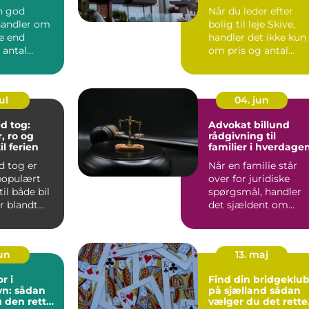
n god
Når du leder efter
 handler om
bolig til leje Skive,
e end
handler det ikke kun
 antal
om pris og antal
ter. Mange
kvadratmeter. Du
..
vælg...
ul
04. jun
d tog:
Advokat billund
, ro og
rådgivning til
il ferien
familier i hverdage
d tog er
Når en familie står
 populært
over for juridiske
til både bil
spørgsmål, handler
ær blandt
det sjældent om
er gerne...
paragraffer for deres
egen...
jun
13. maj
r i
Find din bridgeklu
n: sådan
på sjælland sådan
 den rette
vælger du det rette