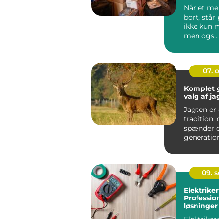
Når et me
bort, står
ikke kun 
men ogs...
07. 
Komplet g
valg af ja
Jagten er
tradition, 
spænder o
generatio
kulturer. 
moder...
09. 
Elektriker
Profession
løsninger
rådgivnin
Elektrikere