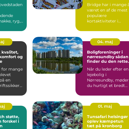
g til din
sted at spille
ovedstaden
Bridge har i mange 
været en af de mest
ndende
populære
nakke, ryg,
kortaktiviteter i
ler lænd.
Danmark. Særligt p
Sjælland fi...
maj
04. maj
 kvalitet,
Boligforeninger i
komfort og
nørresundby sådan
e
finder du den rette
lejebolig
r for mange
Når du leder efter en
blevet
lejebolig i
på en
Nørresundby, møder
riftssikker
du hurtigt et bredt
bel bil,...
udvalg af
boligforeninger, ...
maj
01. maj
tte,
Tunsafari helsingør
 forskel i
oplev kæmpetun
n
tæt på kronborg