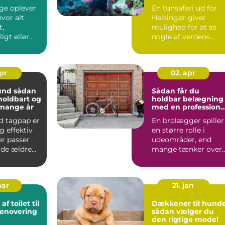
e oplever
En tunsafari ud for
hvor alt
Helsingør giver
t,
mulighed for at se
igt eller
nogle af verdens
t. Krav fra
mest imponerende
rovfisk hel...
apr
02. apr
sådan
Sådan får du
 holdbart og
holdbar belægning
 mange år
med en professione
brolægger
d tagpap er
En brolægger spiller
g effektiv
en større rolle i
er passer
udeområder, end
åde ældre
mange tænker over.
ne vill...
K...
mar
21. jan
f toilet til
Dækkener til hunde
renovering
sådan vælger du
den rigtige model