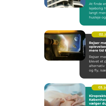
lejebolig
At finde e
lejebolig
langt mer
husleje og
kvadratme
kigger i da.
02. j
Rejser me
oplevelser
mere tid t
Rejser me
blevet et
alternativ 
og fly, is
rejsende, d
03. 
Kiroprakto
Københav
vælger du