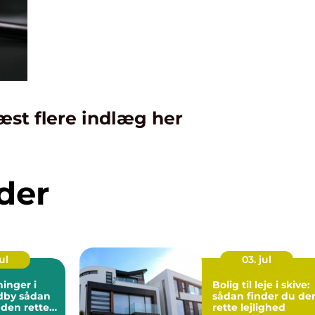
æst flere indlæg her
der
ul
03. jul
ninger i
Bolig til leje i skive:
sådan
sådan finder du de
 den rette
rette lejlighed