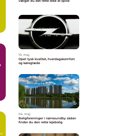
vælger du det rette sted at spille
10. maj
Opel: tysk kvalitet, hverdagskomfort
og køreglæde
n
04. maj
Boligforeninger i nørresundby sådan
b
finder du den rette lejebolig