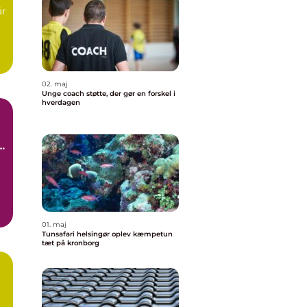
år
å
02. maj
Unge coach støtte, der gør en forskel i
hverdagen
01. maj
Tunsafari helsingør oplev kæmpetun
tæt på kronborg