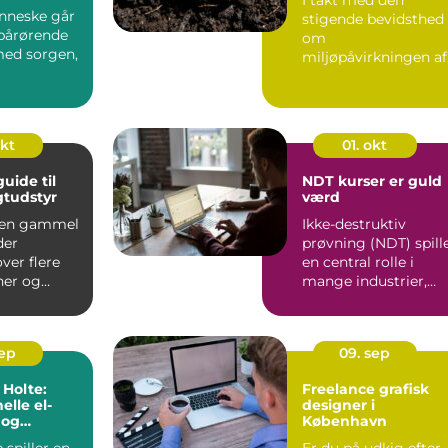
nneske går
stigende bevidsthed
 pårørende
om
med sorgen,
miljøpåvirkningen af
vores daglige livsstil,
er d...
okt
01. okt
uide til
NDT kurser er guld
gtudstyr
værd
 en gammel
Ikke-destruktiv
der
prøvning (NDT) spill
ver flere
en central rolle i
ner og
mange industrier,
I dagens
hvor det er afg&o...
sep
09. sep
 Holte:
Freelance grafisk
elle el-
designer i
 og
København
g
 spiller en
Er du på udkig efter