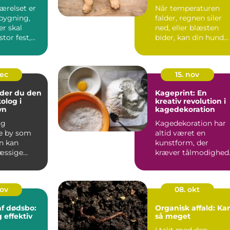
ærelset er
Når temperaturen
bygning,
falder, regnen siler
er skal
ned, eller blæsten
stor fest,
bider, kan din hund
have brug f...
dec
15. nov
nder du den
Kageprint: En
olog i
kreativ revolution i
vn
kagedekoration
og
Kagedekoration har
e by som
altid været en
n kan
kunstform, der
æssige
kræver tålmodighed
r hurti...
præcisi...
nov
08. okt
f dødsbo:
Organisk affald: Ka
 effektiv
så meget
I takt med den