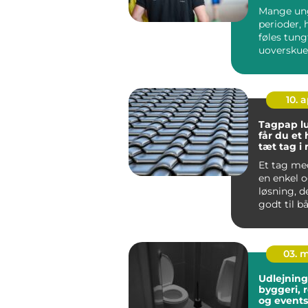
Mange ung
perioder, 
føles tung
uoverskuel
meningsløs
skole, ...
10. 
Tagpap lund 
får du et
tæt tag i
Et tag me
en enkel o
løsning, d
godt til b
huse, moder
03. 
Udlejning a
byggeri, 
og events