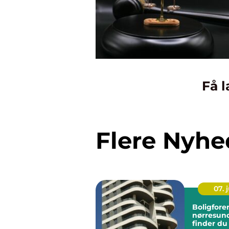
Få l
Flere Nyhe
07. j
Boligfore
nørresundby 
finder du