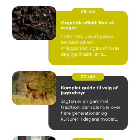
08. okt
Organisk affald: Kan så
meget
I takt med den stigende
bevidsthed om
miljøpåvirkningen af vores
daglige livsstil, er d...
07. okt
Komplet guide til valg af
jagtudstyr
Jagten er en gammel
tradition, der spænder over
flere generationer og
kulturer. I dagens moder...