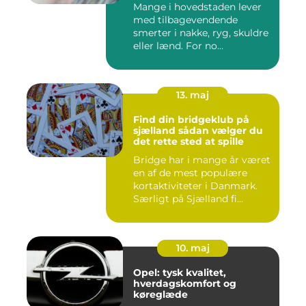
Mange i hovedstaden lever
med tilbagevendende
smerter i nakke, ryg, skuldre
eller lænd. For no...
13. maj
Find din bridgeklub på
sjælland sådan vælger du
det rette sted at spille
Bridge har i mange år været
en af de mest populære
kortaktiviteter i Danmark.
Særligt på Sjælland fi...
10. maj
Opel: tysk kvalitet,
hverdagskomfort og
køreglæde