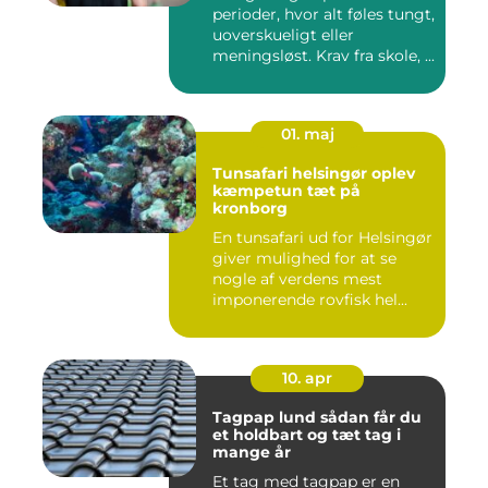
perioder, hvor alt føles tungt,
uoverskueligt eller
meningsløst. Krav fra skole, ...
01. maj
Tunsafari helsingør oplev
kæmpetun tæt på
kronborg
En tunsafari ud for Helsingør
giver mulighed for at se
nogle af verdens mest
imponerende rovfisk hel...
10. apr
Tagpap lund sådan får du
et holdbart og tæt tag i
mange år
Et tag med tagpap er en