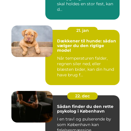
skal holdes en stor fest, kan
d...
21. jan
Dækkener til hunde: sådan
vælger du den rigtige
model
Når temperaturen falder,
regnen siler ned, eller
blæsten bider, kan din hund
have brug f...
22. dec
Sådan finder du den rette
psykolog i København
I en travl og pulserende by
som København kan
følelsesmæssige