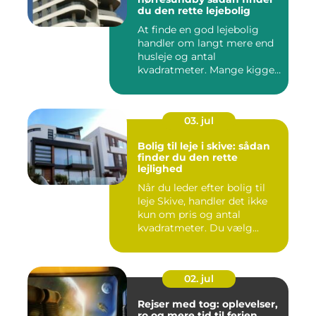
du den rette lejebolig
At finde en god lejebolig
handler om langt mere end
husleje og antal
kvadratmeter. Mange kigger
i da...
03. jul
Bolig til leje i skive: sådan
finder du den rette
lejlighed
Når du leder efter bolig til
leje Skive, handler det ikke
kun om pris og antal
kvadratmeter. Du vælg...
02. jul
Rejser med tog: oplevelser,
ro og mere tid til ferien