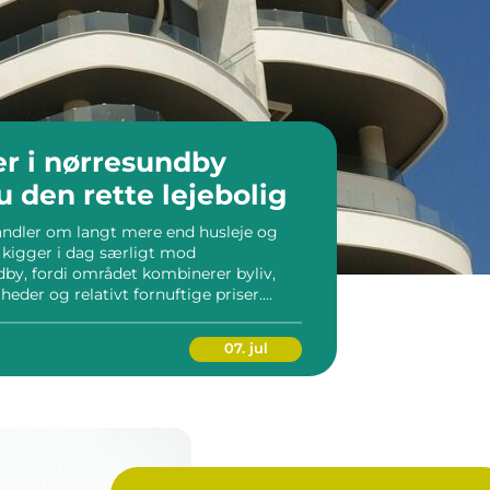
er i nørresundby
u den rette lejebolig
handler om langt mere end husleje og
 kigger i dag særligt mod
dby, fordi området kombinerer byliv,
eder og relativt fornuftige priser.
ening ofte mere tryghed og klare
emarked. Vi gennemgår her...
07. jul