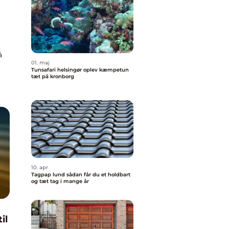
å
01. maj
Tunsafari helsingør oplev kæmpetun
tæt på kronborg
10. apr
Tagpap lund sådan får du et holdbart
og tæt tag i mange år
il