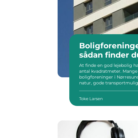
Boligforening
sådan finder d
At finde en god lejebolig 
antal kvadratmeter. Mange
boligforeninger i Nørresun
natur, gode transportmuligh
Samtidig giver en boligfor
rammer end det private lej
Toke Larsen