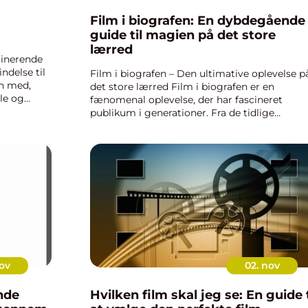
Film i biografen: En dybdegående
guide til magien på det store
lærred
scinerende
indelse til
Film i biografen – Den ultimative oplevelse p
en med,
det store lærred Film i biografen er en
lle og
fænomenal oplevelse, der har fascineret
 for
publikum i generationer. Fra de tidlige
stumfilm til de moderne blockbuster-film,
tilbyder biograferne en unik måde a...
ov
02. nov
nde
Hvilken film skal jeg se: En guide t