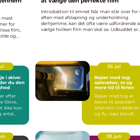
 gennem
at vælge den perfekte film
Introduktion til emnet Når man står over for
aften med afslapning og underholdning
e mest
derhjemme, kan det ofte være udfordrende a
mer for
vælge hvilken film man skal se. Udbuddet er
sse film,
enormt, og det kan være overvældende at
holde og
navigere i junglen af forskellige ge...
gørende
ul
02. jul
eje i skive:
Rejser med tog:
der du den
oplevelser, ro og
ighed
mere tid til ferien
er efter
Rejser med tog er
je Skive,
blevet et populært
t ikke kun
alternativ til både bil
g antal
og fly, især blandt
ter. Du
rejsende, der gerne...
jun
03. jun