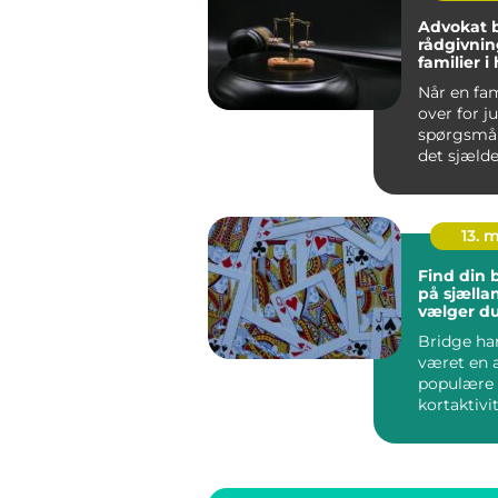
Advokat b
rådgivning
familier 
Når en fam
over for j
spørgsmål
det sjæld
paragraffe
egen...
13. 
Find din 
på sjælland s
vælger du
sted at sp
Bridge ha
været en 
populære
kortaktivit
Danmark. 
Sjælland fi.