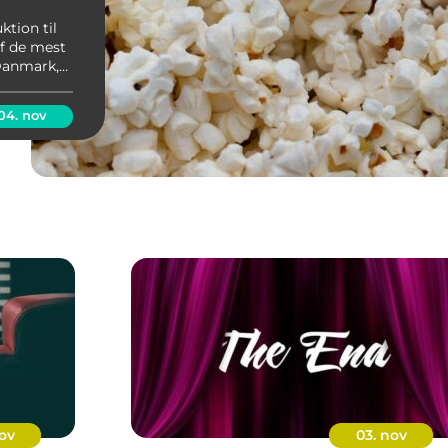
tion til
af de mest
Danmark,
m, serier,
Uanset om
04. nov
ov
03. nov