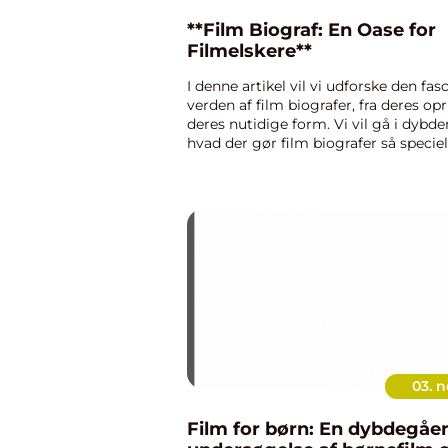
**Film Biograf: En Oase for
Filmelskere**
I denne artikel vil vi udforske den fa
verden af film biografer, fra deres opr
deres nutidige form. Vi vil gå i dybd
hvad der gør film biografer så specie
hvorfor de stadig er et populært valg
filmelskere i dag. ...
03. n
Film for børn: En dybdegåe