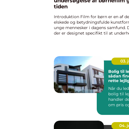
undersøgelse af børnefilm
tiden
Introduktion Film for børn er en af d
elskede og betydningsfulde kunstfor
unge mennesker i dagens samfund. Di
der er designet specifikt til at under
oplyse børn i alle aldre, spiller en af
rolle i deres udvikling ...
03. j
Bolig til l
sådan fin
rette lejl
Når du led
bolig til le
handler de
om pris o
kvadratme
vælg...
04. 