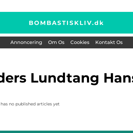
BOMBASTISKLIV.
dk
Annoncering
Om Os
Cookies
Kontakt Os
nders Lundtang Ha
has no published articles yet