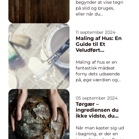
begynder at vise tegn
på slid og bruges,
eller når du
simpelthen ønsker at
opdatere rummets
udseende, kan en
11 september 2024
professionel
Maling af Hus: En
gulvafslibning være
Guide til Et
løsningen. I Gladsaxe
Veludført
og omegn er
Malerprojekt
interessen for ...
Maling af hus er en
fantastisk mådeat
forny dets udseende
på, øge værdien og
beskytte det mod
elementerne.
Processen kan dog
05 september 2024
være omfattende, og
Tørgær –
det at opnå et
ingrediensen du
professionelt og
ikke vidste, du
holdbart resultat
manglede
kræver planl...
Når man kaster sig ud
i bagning, er der en