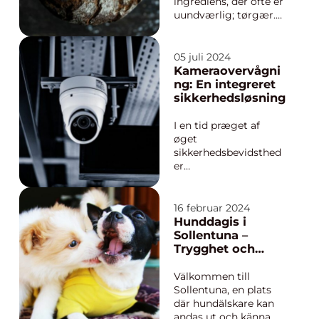
ingrediens, der ofte er
uundværlig; tørgær.
Tørgær er en type
gær, der bruges til at
hæve brød, kager og
05 juli 2024
andre bagværk. Men
Kameraovervågni
hvad er tørg&...
ng: En integreret
sikkerhedsløsning
I en tid præget af
øget
sikkerhedsbevidsthed
er
kameraovervågning
blevet et centralt
element i
16 februar 2024
beskyttelsen af
Hunddagis i
private hjem,
Sollentuna –
virksomheder og det
Trygghet och
offentlige rum.
glädje för din
Installation af
fyrbenta vän
Välkommen till
overvågningskamerae
Sollentuna, en plats
r tjener som en
där hundälskare kan
forebyggende
andas ut och känna