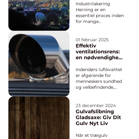
Industrilakering
Herning er en
essentiel proces inden
for mange
produktionsindustrier.
Den sikrer, at
forskellige materialer,
01 februar 2025
som metal, plast og
Effektiv
træ, har en holdbar og
ventilationsrens:
æstetisk flot
en nødvendighed
overflade, der kan
for et sundt
modstå slid,
indeklima
Indendørs luftkvalitet
kemikalier og kor...
er afgørende for
menneskers sundhed
og velbefindende,
hvilket gør
vedligeholdelse af
ventilationssystemer
23 december 2024
til en vigtig opgave.
Gulvafslibning
Ventilationsrens er
Gladsaxe: Giv Dit
processen, der sikrer,
Gulv Nyt Liv
at dit hjem eller
arbejdsområ...
Når et trægulv