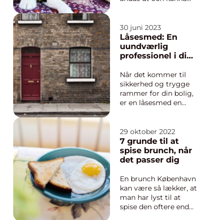
foranstaltning mod
trygghet! I denna
tyveri...
grönskande förort till
Stockholm får hundar
30 juni 2023
chansen att leva fullt
Låsesmed: En
ut. För många av oss
uundværlig
är våra hun...
professionel i din
låsesituation
Når det kommer til
sikkerhed og trygge
rammer for din bolig,
er en låsesmed en
vigtig allieret.
Låsesmede har
eksisteret i
29 oktober 2022
århundreder og er
7 grunde til at
eksperter i at
spise brunch, når
installere, reparere og
det passer dig
vedligeholde låse.
Som husejer eller bol...
En brunch København
kan være så lækker, at
man har lyst til at
spise den oftere end
bare, når man