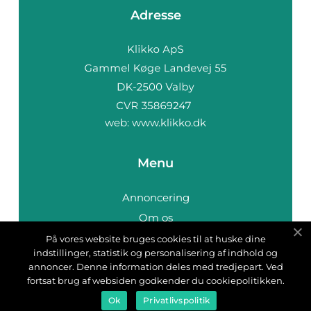
Adresse
web:
www.klikko.dk
Menu
Annoncering
Om os
Cookies
På vores website bruges cookies til at huske dine
indstillinger, statistik og personalisering af indhold og
Kontakt os
annoncer. Denne information deles med tredjepart. Ved
Sitemap
fortsat brug af websiden godkender du cookiepolitikken.
Ok
Privatlivspolitik