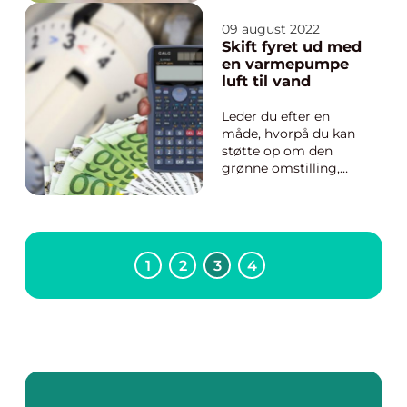
normalt gør den
slags. Men bør man
09 august 2022
gøre det? Brunch er
Skift fyret ud med
ikke kun for
en varmepumpe
morgenfriske. Brunch
luft til vand
kan spises ...
Leder du efter en
måde, hvorpå du kan
støtte op om den
grønne omstilling,
kan du med fordel
overveje en luft til
vand varmepumpe.
Når du skifter fyret ud
med en varmepumpe,
1
2
3
4
opnår du en række
gode fordele. I det
følgende kan du læse
mere om de mange
f...